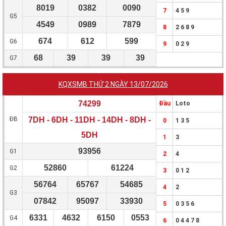
8019
0382
0090
7
4 5 9
G5
4549
0989
7879
8
2 6 8 9
674
612
599
G6
9
0 2 9
68
39
39
39
G7
KQXSMB THỨ 2 NGÀY 13/07/2026
74299
Đầu
Loto
ĐB
7DH - 6DH - 11DH - 14DH - 8DH -
0
1 3 5
5DH
1
3
93956
G1
2
4
52860
61224
G2
3
0 1 2
56764
65767
54685
4
2
G3
07842
95097
33930
5
0 3 5 6
6331
4632
6150
0553
G4
6
0 4 4 7 8