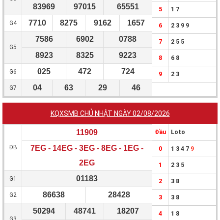
83969
97015
65551
5
1 7
7710
8275
9162
1657
G4
6
2 3 9 9
7586
6902
0788
7
2 5 5
G5
8923
8325
9223
8
6 8
025
472
724
G6
9
2 3
04
63
29
46
G7
KQXSMB CHỦ NHẬT NGÀY 02/08/2026
11909
Đầu
Loto
ĐB
7EG - 14EG - 3EG - 8EG - 1EG -
0
1 3 4 7
9
2EG
1
2 3 5
01183
G1
2
3 8
86638
28428
G2
3
3 8
50294
48741
18207
4
1 8
G3