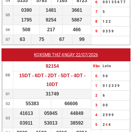
5335
5793
7165
8723
G4
6
0 0 1 3 5 6 7 7
0390
1481
3661
7
5
G5
1795
9254
5867
8
1 2 2
508
217
466
G6
9
0 3 5 9
63
75
67
99
G7
KQXSMB THỨ 4 NGÀY 22/07/2026
92154
Đầu
Loto
ĐB
15DT - 6DT - 2DT - 5DT - 4DT -
0
5 6
10DT
1
0 1 2 3 3 9
31749
G1
2
6
55383
66606
G2
3
0 0
41613
05945
44849
4
2 5 9 9
G3
03911
53013
38592
5
2
4
4