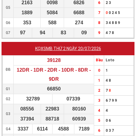
2163
0098
6826
6
2 3
G5
1889
5084
6688
7
0
0 2 4 5
353
588
274
G6
8
3 4 8 8 9
97
94
83
09
G7
9
4 7 8
KQXSMB THỨ 2 NGÀY 20/07/2026
39128
Đầu
Loto
ĐB
12DR - 1DR - 2DR - 10DR - 8DR -
0
1
9DR
1
4 8
66850
G1
2
7
8
32789
07339
G2
3
6 7 9 9
08556
22983
80160
4
4
G3
37394
88718
60939
5
0 6
3337
6114
4588
7189
G4
6
0 3 7