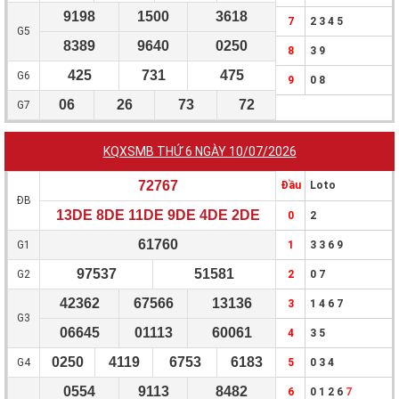
9198
1500
3618
7
2 3 4 5
G5
8389
9640
0250
8
3 9
425
731
475
G6
9
0 8
06
26
73
72
G7
KQXSMB THỨ 6 NGÀY 10/07/2026
72767
Đầu
Loto
ĐB
13DE 8DE 11DE 9DE 4DE 2DE
0
2
61760
G1
1
3 3 6 9
97537
51581
G2
2
0 7
42362
67566
13136
3
1 4 6 7
G3
06645
01113
60061
4
3 5
0250
4119
6753
6183
G4
5
0 3 4
0554
9113
8482
6
0 1 2 6
7