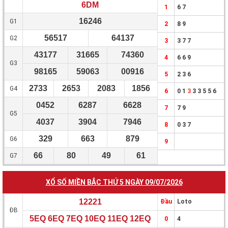
6DM
1
6 7
16246
G1
2
8 9
56517
64137
G2
3
3 7 7
43177
31665
74360
4
6 6 9
G3
98165
59063
00916
5
2 3 6
2733
2653
2083
1856
G4
6
0 1
3
3 3 5 5 6
0452
6287
6628
7
7 9
G5
4037
3904
7946
8
0 3 7
329
663
879
G6
9
66
80
49
61
G7
XỔ SỐ MIỀN BẮC THỨ 5 NGÀY 09/07/2026
12221
Đầu
Loto
ĐB
5EQ 6EQ 7EQ 10EQ 11EQ 12EQ
0
4