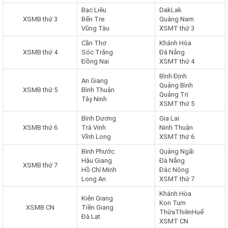
Bạc Liêu
DakLak
XSMB thứ 3
Bến Tre
Quảng Nam
Vũng Tàu
XSMT thứ 3
Cần Thơ
Khánh Hòa
XSMB thứ 4
Sóc Trăng
Đà Nẵng
Đồng Nai
XSMT thứ 4
Bình Định
An Giang
Quảng Bình
XSMB thứ 5
Bình Thuận
Quảng Trị
Tây Ninh
XSMT thứ 5
Bình Dương
Gia Lai
XSMB thứ 6
Trà Vinh
Ninh Thuận
Vĩnh Long
XSMT thứ 6
Bình Phước
Quảng Ngãi
Hậu Giang
Đà Nẵng
XSMB thứ 7
Hồ Chí Minh
Đắc Nông
Long An
XSMT thứ 7
Khánh Hòa
Kiên Giang
Kon Tum
XSMB CN
Tiền Giang
ThừaThiênHuế
Đà Lạt
XSMT CN