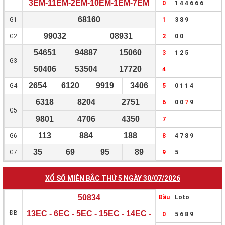
3EM-11EM-2EM-10EM-1EM-7EM
0
1 4 4 6 6 6
68160
G1
1
3 8 9
99032
08931
G2
2
0 0
54651
94887
15060
3
1 2 5
G3
50406
53504
17720
4
2654
6120
9919
3406
G4
5
0 1 1 4
6318
8204
2751
6
0 0
7
9
G5
9801
4706
4350
7
113
884
188
G6
8
4 7 8 9
35
69
95
89
G7
9
5
XỔ SỐ MIỀN BẮC THỨ 5 NGÀY 30/07/2026
50834
Đầu
Loto
ĐB
13EC - 6EC - 5EC - 15EC - 14EC -
0
5 6 8 9