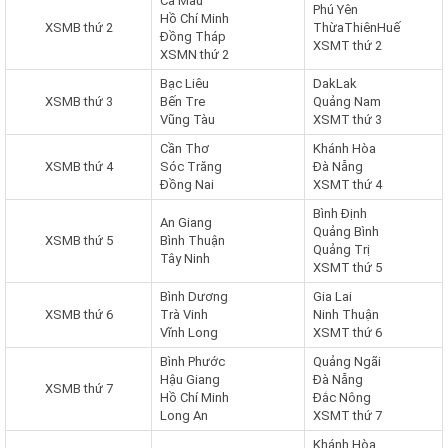
Cà Mau
Phú Yên
Hồ Chí Minh
XSMB thứ 2
ThừaThiênHuế
Đồng Tháp
XSMT thứ 2
XSMN thứ 2
Bạc Liêu
DakLak
XSMB thứ 3
Bến Tre
Quảng Nam
Vũng Tàu
XSMT thứ 3
Cần Thơ
Khánh Hòa
XSMB thứ 4
Sóc Trăng
Đà Nẵng
Đồng Nai
XSMT thứ 4
Bình Định
An Giang
Quảng Bình
XSMB thứ 5
Bình Thuận
Quảng Trị
Tây Ninh
XSMT thứ 5
Bình Dương
Gia Lai
XSMB thứ 6
Trà Vinh
Ninh Thuận
Vĩnh Long
XSMT thứ 6
Bình Phước
Quảng Ngãi
Hậu Giang
Đà Nẵng
XSMB thứ 7
Hồ Chí Minh
Đắc Nông
Long An
XSMT thứ 7
Khánh Hòa