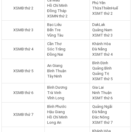
Cà Mau
Phú Yên
Hồ Chí Minh
XSMB thứ 2
ThừaThiênHuế
Đồng Tháp
XSMT thứ 2
XSMN thứ 2
Bạc Liêu
DakLak
XSMB thứ 3
Bến Tre
Quảng Nam
Vũng Tàu
XSMT thứ 3
Cần Thơ
Khánh Hòa
XSMB thứ 4
Sóc Trăng
Đà Nẵng
Đồng Nai
XSMT thứ 4
Bình Định
An Giang
Quảng Bình
XSMB thứ 5
Bình Thuận
Quảng Trị
Tây Ninh
XSMT thứ 5
Bình Dương
Gia Lai
XSMB thứ 6
Trà Vinh
Ninh Thuận
Vĩnh Long
XSMT thứ 6
Bình Phước
Quảng Ngãi
Hậu Giang
Đà Nẵng
XSMB thứ 7
Hồ Chí Minh
Đắc Nông
Long An
XSMT thứ 7
Khánh Hòa