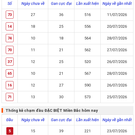
Số
Ngày chưa về
Gan cực đại
Lần xuất hiện
Ngày về gần nhất
73
27
36
516
11/07/2026
14
18
25
556
20/07/2026
74
10
18
564
28/07/2026
70
11
21
562
27/07/2026
37
12
25
520
26/07/2026
65
10
21
567
28/07/2026
16
12
27
590
26/07/2026
71
13
30
573
25/07/2026
Thống kê chạm đầu ĐẶC BIỆT Miền Bắc hôm nay
Đầu
Ngày chưa về
Gan cực đại
Lần xuất hiện
Ngày về gần nhất
5
15
39
221
23/07/2026