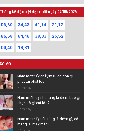
Thống kê đặc biệt đẹp nhất ngày 07/08/2026
06,60
34,43
41,14
21,12
86,68
64,46
38,83
25,52
04,40
18,81
SỔ MƠ
Nằm mơ thấy chảy máu có con gì
phát tài phát lộc
Hôm nay
Nằm mơ thấy nhổ răng là điềm báo gì,
chọn số gì cát lộc?
Hôm nay
Nằm mơ thấy sâu răng là điềm gì, có
mang lại may mắn?
Hôm nay