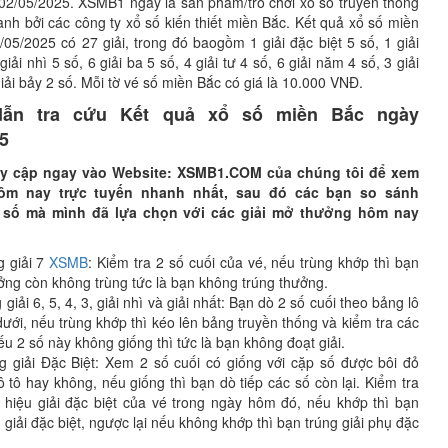
2/05/2025. XSMB1 ngày là sản phẩm/trò chơi xổ số truyền thống
nh bởi các công ty xổ số kiến thiết miền Bắc. Kết quả xổ số miền
05/2025 có 27 giải, trong đó baogồm 1 giải đặc biệt 5 số, 1 giải
giải nhì 5 số, 6 giải ba 5 số, 4 giải tư 4 số, 6 giải năm 4 số, 3 giải
giải bảy 2 số. Mỗi tờ vé số miền Bắc có giá là 10.000 VNĐ.
ẫn tra cứu Kết quả xổ số miền Bắc ngày
5
uy cập ngay vào Website: XSMB1.COM của chúng tôi để xem
m nay trực tuyến nhanh nhất, sau đó các bạn so sánh
số mà mình đã lựa chọn với các giải mở thưởng hôm nay
g giải 7
XSMB
: Kiểm tra 2 số cuối của vé, nếu trùng khớp thì bạn
ởng còn không trùng tức là bạn không trúng thưởng.
 giải 6, 5, 4, 3, giải nhì và giải nhất: Bạn dò 2 số cuối theo bảng lô
dưới, nếu trùng khớp thì kéo lên bảng truyền thống và kiểm tra các
Nếu 2 số này không giống thì tức là bạn không đoạt giải.
ng giải Đặc Biệt: Xem 2 số cuối có giống với cặp số được bôi đỏ
ô tô hay không, nếu giống thì bạn dò tiếp các số còn lại. Kiểm tra
ý hiệu giải đặc biệt của vé trong ngày hôm đó, nếu khớp thì bạn
 giải đặc biệt, ngược lại nếu không khớp thì bạn trúng giải phụ đặc