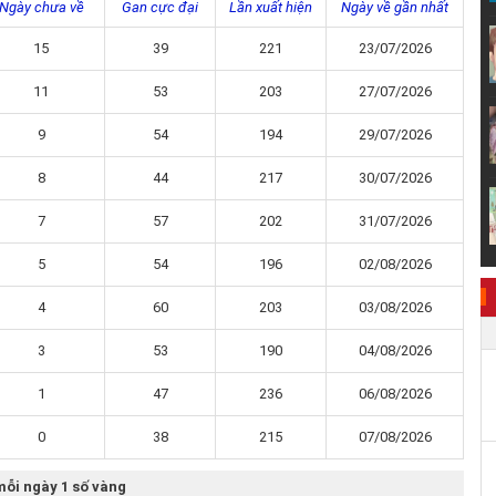
Ngày chưa về
Gan cực đại
Lần xuất hiện
Ngày về gần nhất
15
39
221
23/07/2026
11
53
203
27/07/2026
9
54
194
29/07/2026
8
44
217
30/07/2026
7
57
202
31/07/2026
5
54
196
02/08/2026
4
60
203
03/08/2026
3
53
190
04/08/2026
1
47
236
06/08/2026
0
38
215
07/08/2026
ỗi ngày 1 số vàng