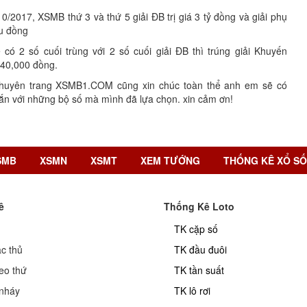
10/2017, XSMB thứ 3 và thứ 5 giải ĐB trị giá 3 tỷ đồng và giải phụ
ệu đồng
 có 2 số cuối trùng với 2 số cuối giải ĐB thì trúng giải Khuyến
á 40,000 đồng.
huyên trang XSMB1.COM cũng xin chúc toàn thể anh em sẽ có
n với những bộ số mà mình đã lựa chọn. xin cảm ơn!
SMB
XSMN
XSMT
XEM TƯỚNG
THỐNG KÊ XỔ SỐ
ê
Thống Kê Loto
TK cặp số
ạc thủ
TK đầu đuôi
heo thứ
TK tần suất
 nháy
TK lô rơi