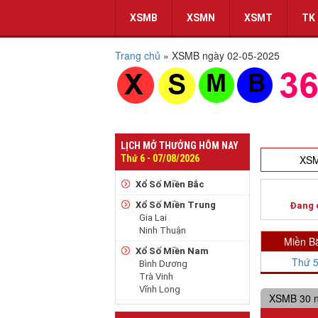
XSMB
XSMN
XSMT
TK
Trang chủ
»
XSMB ngày 02-05-2025
LỊCH MỞ THƯỞNG HÔM NAY
Thứ 6 - 07/08/2026
XSM
Xổ Số Miền Bắc
Xổ Số Miền Trung
Đang c
Gia Lai
Ninh Thuận
Miền B
Xổ Số Miền Nam
Thứ 
Bình Dương
Trà Vinh
Vĩnh Long
XSMB 30 