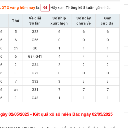
LOTO vàng hôm nay
là:
94
Hãy xem
Thống kê 8 tuần
gần nhất:
Về giải
Số nhịp
Số ngày
Gan
Thứ
Số lần
xuất hiện
chưa về
cực đại
26
5
G22
6
6
6
26
6
G56
0
0
0
26
cn
G0
1
1
1
26
6
G34,G41
4
4
4
26
2
G34
2
2
2
26
3
G72
0
0
0
26
7
G32
3
3
3
26
cn
G31
7
7
7
26
3
G42
1
1
1
ày 02/05/2025 - Kết quả xổ số miền Bắc ngày 02/05/2025