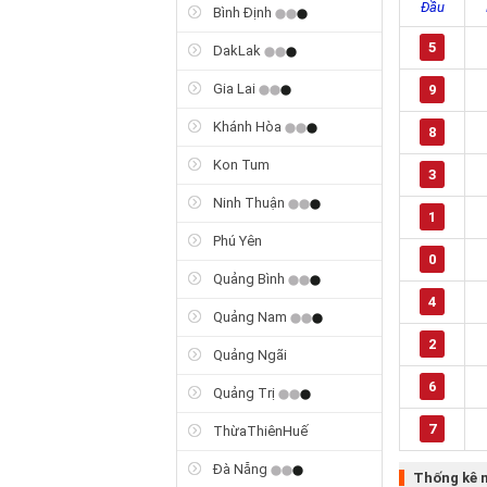
Đầu
Bình Định
5
DakLak
Gia Lai
9
Khánh Hòa
8
Kon Tum
3
Ninh Thuận
1
Phú Yên
0
Quảng Bình
4
Quảng Nam
2
Quảng Ngãi
6
Quảng Trị
7
ThừaThiênHuế
Đà Nẵng
Thống kê m