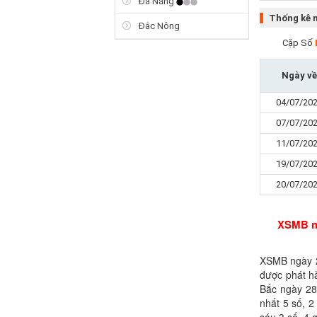
Đà Nẵng
Thống kê m
Đắc Nông
Cặp Số
Ngày về
04/07/20
07/07/20
11/07/20
19/07/20
20/07/20
XSMB ng
XSMB ngày 2
được phát hà
Bắc ngày 28/
nhất 5 số, 2 