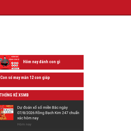
Hôm nay đánh con gì
Con số may mắn 12 con giáp
THỐNG KÊ XSMB
Dự đoán xổ số miền Bắc ngày
07/8/2026 Rồng Bạch Kim 247 chuẩn
xác hôm nay
Hôm nay