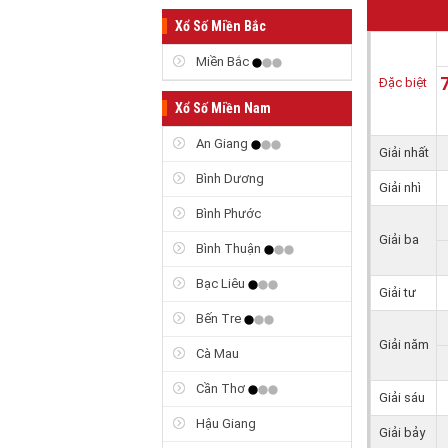
Xổ Số Miền Bắc
Miền Bắc
Đặc biệt
Xổ Số Miền Nam
An Giang
Giải nhất
Bình Dương
Giải nhì
Bình Phước
Giải ba
Bình Thuận
Bạc Liêu
Giải tư
Bến Tre
Giải năm
Cà Mau
Cần Thơ
Giải sáu
Hậu Giang
Giải bảy