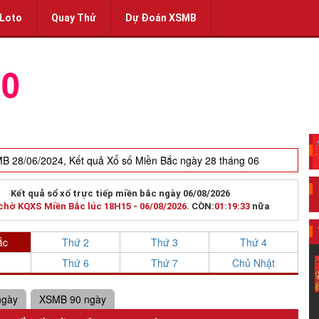
 Loto
Quay Thử
Dự Đoán XSMB
B 28/06/2024, Kết quả Xổ số Miền Bắc ngày 28 tháng 06
Kết quả sổ xố trực tiếp miền bắc ngày 06/08/2026
hờ KQXS Miền Bắc lúc 18H15 - 06/08/2026
. CÒN:
01:19:33
nữa
ắc
Thứ 2
Thứ 3
Thứ 4
5
Thứ 6
Thứ 7
Chủ Nhật
ngày
XSMB 90 ngày