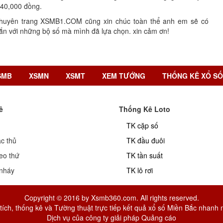
á 40,000 đồng.
huyên trang XSMB1.COM cũng xin chúc toàn thể anh em sẽ có
n với những bộ số mà mình đã lựa chọn. xin cảm ơn!
SMB
XSMN
XSMT
XEM TƯỚNG
THỐNG KÊ XỔ SỐ
ê
Thống Kê Loto
TK cặp số
ạc thủ
TK đầu đuôi
heo thứ
TK tần suất
 nháy
TK lô rơi
Copyright © 2016 by Xsmb360.com. All rights reserved.
ích, thống kê và Tường thuật trực tiếp kết quả xổ số Miền Bắc nhanh n
Dịch vụ của công ty giải pháp Quảng cáo