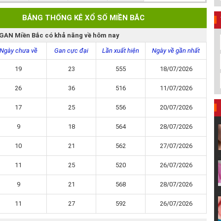
BẢNG THỐNG KÊ XỔ SỐ MIỀN BẮC
 GAN Miền Bắc có khả năng về hôm nay
Ngày chưa về
Gan cực đại
Lần xuất hiện
Ngày về gần nhất
19
23
555
18/07/2026
26
36
516
11/07/2026
17
25
556
20/07/2026
9
18
564
28/07/2026
10
21
562
27/07/2026
11
25
520
26/07/2026
9
21
568
28/07/2026
11
27
592
26/07/2026