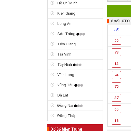
Hồ Chí Minh
Kiên Giang
8 số LOTO
Long An
Số
Sóc Trăng
22
Tiền Giang
73
Trà Vinh
14
Tây Ninh
Vĩnh Long
74
Vũng Tàu
70
Đà Lạt
37
Đồng Nai
65
Đồng Tháp
16
Xổ Số Miền Trung