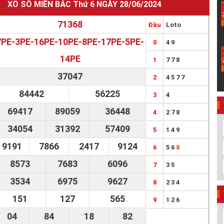
XỔ SỐ MIỀN BẮC Thứ 6 NGÀY 28/06/2024
71368
Đầu
Loto
7PE-3PE-16PE-10PE-8PE-17PE-5PE-
0
4 9
14PE
1
7 7 8
37047
2
4 5 7 7
84442
56225
3
4
69417
89059
36448
4
2 7 8
34054
31392
57409
5
1 4 9
9191
7866
2417
9124
6
5 6
8
8573
7683
6096
7
3 5
3534
6975
9627
8
2 3 4
151
127
565
9
1 2 6
04
84
18
82