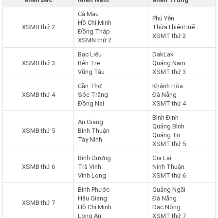
Cà Mau
Phú Yên
Hồ Chí Minh
XSMB thứ 2
ThừaThiênHuế
Đồng Tháp
XSMT thứ 2
XSMN thứ 2
Bạc Liêu
DakLak
XSMB thứ 3
Bến Tre
Quảng Nam
Vũng Tàu
XSMT thứ 3
Cần Thơ
Khánh Hòa
XSMB thứ 4
Sóc Trăng
Đà Nẵng
Đồng Nai
XSMT thứ 4
Bình Định
An Giang
Quảng Bình
XSMB thứ 5
Bình Thuận
Quảng Trị
Tây Ninh
XSMT thứ 5
Bình Dương
Gia Lai
XSMB thứ 6
Trà Vinh
Ninh Thuận
Vĩnh Long
XSMT thứ 6
Bình Phước
Quảng Ngãi
Hậu Giang
Đà Nẵng
XSMB thứ 7
Hồ Chí Minh
Đắc Nông
Long An
XSMT thứ 7