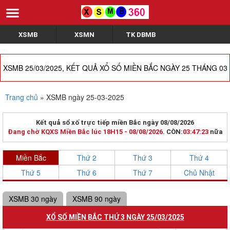
XSMB
XSMN
TK DBMB
XSMB 25/03/2025, KẾT QUẢ XỔ SỐ MIỀN BẮC NGÀY 25 THÁNG 03
Trang chủ
»
XSMB ngày 25-03-2025
Kết quả sổ xố trực tiếp miền Bắc ngày 08/08/2026
Đang chờ KQXS Miền Bắc lúc 18H15 - 08/08/2026
. CÒN:
03:47:23
nữa
Miền Bắc
Thứ 2
Thứ 3
Thứ 4
Thứ 5
Thứ 6
Thứ 7
Chủ Nhật
XSMB 30 ngày
XSMB 90 ngày
XỔ SỐ MIỀN BẮC THỨ 3 NGÀY 25/03/2025