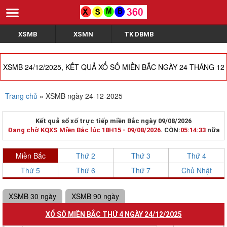
XSMB
XSMN
TK DBMB
XSMB 24/12/2025, KẾT QUẢ XỔ SỐ MIỀN BẮC NGÀY 24 THÁNG 12
Trang chủ
»
XSMB ngày 24-12-2025
Kết quả sổ xố trực tiếp miền Bắc ngày 09/08/2026
Đang chờ KQXS Miền Bắc lúc 18H15 - 09/08/2026
. CÒN:
05:14:33
nữa
Miền Bắc
Thứ 2
Thứ 3
Thứ 4
Thứ 5
Thứ 6
Thứ 7
Chủ Nhật
XSMB 30 ngày
XSMB 90 ngày
XỔ SỐ MIỀN BẮC THỨ 4 NGÀY 24/12/2025