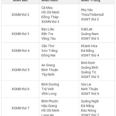
Miền Bắc
Miền Nam
Miền Trung
Cà Mau
Phú Yên
Hồ Chí Minh
XSMB thứ 2
ThừaThiênHuế
Đồng Tháp
XSMT thứ 2
XSMN thứ 2
Bạc Liêu
DakLak
XSMB thứ 3
Bến Tre
Quảng Nam
Vũng Tàu
XSMT thứ 3
Cần Thơ
Khánh Hòa
XSMB thứ 4
Sóc Trăng
Đà Nẵng
Đồng Nai
XSMT thứ 4
Bình Định
An Giang
Quảng Bình
XSMB thứ 5
Bình Thuận
Quảng Trị
Tây Ninh
XSMT thứ 5
Bình Dương
Gia Lai
XSMB thứ 6
Trà Vinh
Ninh Thuận
Vĩnh Long
XSMT thứ 6
Bình Phước
Quảng Ngãi
Hậu Giang
Đà Nẵng
XSMB thứ 7
Hồ Chí Minh
Đắc Nông
Long An
XSMT thứ 7