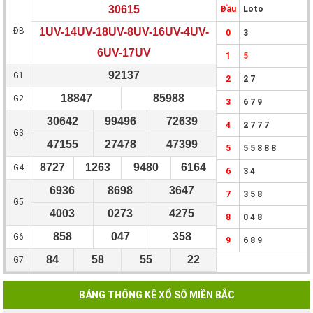
30615
Đầu
Loto
ĐB
1UV-14UV-18UV-8UV-16UV-4UV-
0
3
6UV-17UV
1
5
92137
G1
2
2 7
18847
85988
G2
3
6 7 9
30642
99496
72639
4
2 7 7 7
G3
47155
27478
47399
5
5 5 8 8 8
8727
1263
9480
6164
G4
6
3 4
6936
8698
3647
7
3 5 8
G5
4003
0273
4275
8
0 4 8
858
047
358
G6
9
6 8 9
84
58
55
22
G7
BẢNG THỐNG KÊ XỔ SỐ MIỀN BẮC