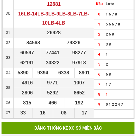
12681
Đầu
Loto
ĐB
16LB-14LB-3LB-9LB-8LB-7LB-
0
1 6 7 8
10LB-4LB
1
5 6 6 7 8
26928
G1
2
2 6 8
84568
79326
G2
3
3 8
60597
77441
98277
4
1
G3
62191
30322
97918
5
2
5890
9394
6338
8901
G4
6
6 8
4916
9771
1007
7
1 7
G5
2806
5292
8652
8
1
815
466
192
G6
9
0 1 2 2 4 7
33
16
08
17
G7
BẢNG THỐNG KÊ XỔ SỐ MIỀN BẮC