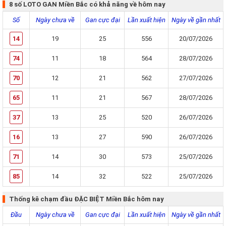
8 số LOTO GAN Miền Bắc có khả năng về hôm nay
Số
Ngày chưa về
Gan cực đại
Lần xuất hiện
Ngày về gần nhất
14
19
25
556
20/07/2026
74
11
18
564
28/07/2026
70
12
21
562
27/07/2026
65
11
21
567
28/07/2026
37
13
25
520
26/07/2026
16
13
27
590
26/07/2026
71
14
30
573
25/07/2026
85
14
32
522
25/07/2026
Thống kê chạm đầu ĐẶC BIỆT Miền Bắc hôm nay
Đầu
Ngày chưa về
Gan cực đại
Lần xuất hiện
Ngày về gần nhất