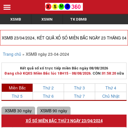
XSMB
XSMN
TK DBMB
XSMB 23/04/2024, KẾT QUẢ XỔ SỐ MIỀN BẮC NGÀY 23 THÁNG 04
Trang chủ
»
XSMB ngày 23-04-2024
Kết quả sổ xố trực tiếp miền Bắc ngày 08/08/2026
Đang chờ KQXS Miền Bắc lúc 18H15 - 08/08/2026
. CÒN:
01:58:20
nữa
Miền Bắc
Thứ 2
Thứ 3
Thứ 4
Thứ 5
Thứ 6
Thứ 7
Chủ Nhật
XSMB 30 ngày
XSMB 90 ngày
XỔ SỐ MIỀN BẮC THỨ 3 NGÀY 23/04/2024