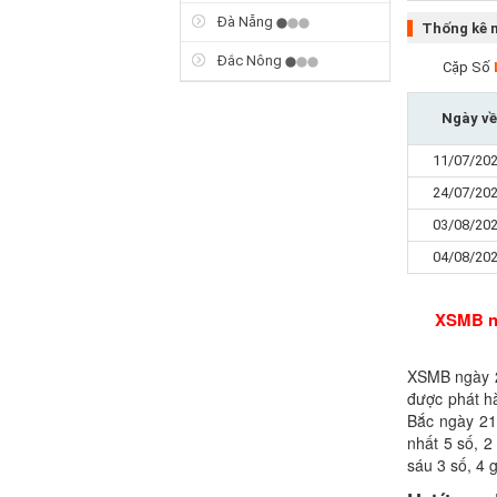
Đà Nẵng
Thống kê m
Đắc Nông
Cặp Số
Ngày về
11/07/20
24/07/20
03/08/20
04/08/20
XSMB ng
XSMB ngày 2
được phát hà
Bắc ngày 21/
nhất 5 số, 2 
sáu 3 số, 4 