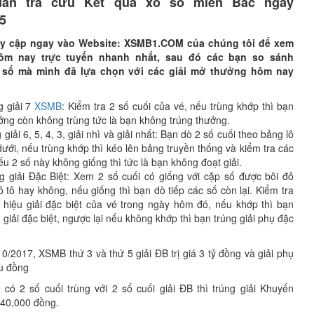
ẫn tra cứu Kết quả xổ số miền Bắc ngày
5
uy cập ngay vào Website: XSMB1.COM của chúng tôi để xem
m nay trực tuyến nhanh nhất, sau đó các bạn so sánh
số mà mình đã lựa chọn với các giải mở thưởng hôm nay
g giải 7
XSMB
: Kiểm tra 2 số cuối của vé, nếu trùng khớp thì bạn
ởng còn không trùng tức là bạn không trúng thưởng.
 giải 6, 5, 4, 3, giải nhì và giải nhất: Bạn dò 2 số cuối theo bảng lô
dưới, nếu trùng khớp thì kéo lên bảng truyền thống và kiểm tra các
Nếu 2 số này không giống thì tức là bạn không đoạt giải.
ng giải Đặc Biệt: Xem 2 số cuối có giống với cặp số được bôi đỏ
ô tô hay không, nếu giống thì bạn dò tiếp các số còn lại. Kiểm tra
ý hiệu giải đặc biệt của vé trong ngày hôm đó, nếu khớp thì bạn
 giải đặc biệt, ngược lại nếu không khớp thì bạn trúng giải phụ đặc
10/2017, XSMB thứ 3 và thứ 5 giải ĐB trị giá 3 tỷ đồng và giải phụ
ệu đồng
 có 2 số cuối trùng với 2 số cuối giải ĐB thì trúng giải Khuyến
á 40,000 đồng.