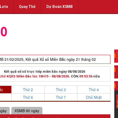
 Loto
Quay Thử
Dự Đoán XSMB
B 21/02/2025, Kết quả Xổ số Miền Bắc ngày 21 tháng 02
Kết quả sổ xố trực tiếp miền bắc ngày 08/08/2026
hờ KQXS Miền Bắc lúc 18H15 - 08/08/2026
. CÒN:
09:53:56
nữa
ắc
Thứ 2
Thứ 3
Thứ 4
5
Thứ 6
Thứ 7
Chủ Nhật
ngày
XSMB 90 ngày