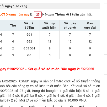
ỗi ngày 1 số vàng
LOTO vàng hôm nay
là:
25
Hãy xem
Thống kê 8 tuần
gần nhất:
Về giải
Số nhịp
Số ngày
Gan
Thứ
Số lần
xuất hiện
chưa về
cực đại
26
7
G61
7
7
7
26
6
G22
12
12
12
26
2
G55,G61
9
9
9
26
3
G0
0
0
0
ày 21/02/2025 - Kết quả xổ số miền Bắc ngày 21/02/2025
1/02/2025. XSMB1 ngày là sản phẩm/trò chơi xổ số truyền thống
nh bởi các công ty xổ số kiến thiết miền Bắc. Kết quả xổ số miền
02/2025 có 27 giải, trong đó baogồm 1 giải đặc biệt 5 số, 1 giải
giải nhì 5 số, 6 giải ba 5 số, 4 giải tư 4 số, 6 giải năm 4 số, 3 giải
giải bảy 2 số. Mỗi tờ vé số miền Bắc có giá là 10.000 VNĐ.