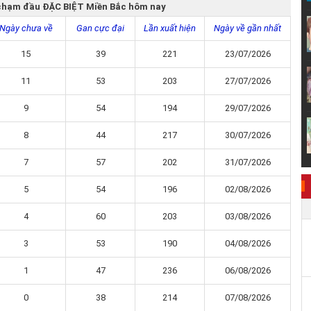
chạm đầu ĐẶC BIỆT Miền Bắc hôm nay
Ngày chưa về
Gan cực đại
Lần xuất hiện
Ngày về gần nhất
15
39
221
23/07/2026
11
53
203
27/07/2026
9
54
194
29/07/2026
8
44
217
30/07/2026
7
57
202
31/07/2026
5
54
196
02/08/2026
4
60
203
03/08/2026
3
53
190
04/08/2026
1
47
236
06/08/2026
0
38
214
07/08/2026