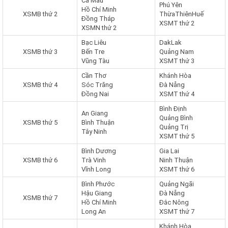
Cà Mau
Phú Yên
Hồ Chí Minh
XSMB thứ 2
ThừaThiênHuế
Đồng Tháp
XSMT thứ 2
XSMN thứ 2
Bạc Liêu
DakLak
XSMB thứ 3
Bến Tre
Quảng Nam
Vũng Tàu
XSMT thứ 3
Cần Thơ
Khánh Hòa
XSMB thứ 4
Sóc Trăng
Đà Nẵng
Đồng Nai
XSMT thứ 4
Bình Định
An Giang
Quảng Bình
XSMB thứ 5
Bình Thuận
Quảng Trị
Tây Ninh
XSMT thứ 5
Bình Dương
Gia Lai
XSMB thứ 6
Trà Vinh
Ninh Thuận
Vĩnh Long
XSMT thứ 6
Bình Phước
Quảng Ngãi
Hậu Giang
Đà Nẵng
XSMB thứ 7
Hồ Chí Minh
Đắc Nông
Long An
XSMT thứ 7
Khánh Hòa