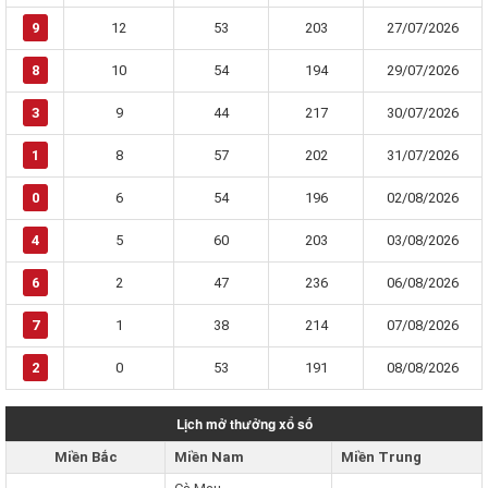
9
12
53
203
27/07/2026
8
10
54
194
29/07/2026
3
9
44
217
30/07/2026
1
8
57
202
31/07/2026
0
6
54
196
02/08/2026
4
5
60
203
03/08/2026
6
2
47
236
06/08/2026
7
1
38
214
07/08/2026
2
0
53
191
08/08/2026
Lịch mở thưởng xổ số
Miền Bắc
Miền Nam
Miền Trung