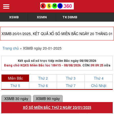
XSMB
XSMN
TK DBMB
XSMB 20/01/2025, KẾT QUẢ XỔ SỐ MIỀN BẮC NGÀY 20 THÁNG 01
Trang chủ
»
XSMB ngày 20-01-2025
Kết quả sổ xố trực tiếp miền Bắc ngày 08/08/2026
Đang chờ KQXS Miền Bắc lúc 18H15 - 08/08/2026
. CÒN:
09:09:25
nữa
Miền Bắc
Thứ 2
Thứ 3
Thứ 4
Thứ 5
Thứ 6
Thứ 7
Chủ Nhật
XSMB 30 ngày
XSMB 90 ngày
XỔ SỐ MIỀN BẮC THỨ 2 NGÀY 20/01/2025