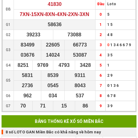
41830
Đầu
Loto
ĐB
7XN-15XN-8XN-4XN-2XN-3XN
0
5
58636
G1
1
1 5
39233
73088
G2
2
4 8
83499
22605
66773
3
0
1 3 4 6 6 7 9
G3
03676
14024
53087
4
3 5
8251
9769
4793
3428
G4
5
1
5831
8539
9311
6
2 9
G5
2736
0545
8043
7
0 1 3 6
962
034
537
G6
8
6 7 8
70
71
15
86
G7
9
3 9
BẢNG THỐNG KÊ XỔ SỐ MIỀN BẮC
8 số LOTO GAN Miền Bắc có khả năng về hôm nay