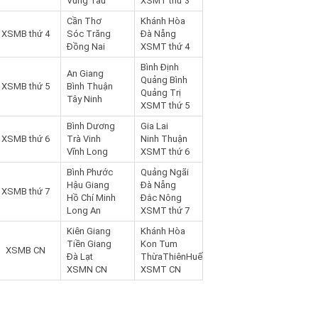
Vũng Tàu
XSMT thứ 3
Cần Thơ
Khánh Hòa
XSMB thứ 4
Sóc Trăng
Đà Nẵng
Đồng Nai
XSMT thứ 4
Bình Định
An Giang
Quảng Bình
XSMB thứ 5
Bình Thuận
Quảng Trị
Tây Ninh
XSMT thứ 5
Bình Dương
Gia Lai
XSMB thứ 6
Trà Vinh
Ninh Thuận
Vĩnh Long
XSMT thứ 6
Bình Phước
Quảng Ngãi
Hậu Giang
Đà Nẵng
XSMB thứ 7
Hồ Chí Minh
Đắc Nông
Long An
XSMT thứ 7
Kiên Giang
Khánh Hòa
Tiền Giang
Kon Tum
XSMB CN
Đà Lạt
ThừaThiênHuế
XSMN CN
XSMT CN