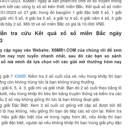
4/01/2023. XSMB1 ngày là sản phẩm/trò chơi xổ số truyền thống
nh bởi các công ty xổ số kiến thiết miền Bắc. Kết quả xổ số miền
01/2023 có 27 giải, trong đó baogồm 1 giải đặc biệt 5 số, 1 giải
giải nhì 5 số, 6 giải ba 5 số, 4 giải tư 4 số, 6 giải năm 4 số, 3 giải
giải bảy 2 số. Mỗi tờ vé số miền Bắc có giá là 10.000 VNĐ.
ẫn tra cứu Kết quả xổ số miền Bắc ngày
3
uy cập ngay vào Website: XSMB1.COM của chúng tôi để xem
m nay trực tuyến nhanh nhất, sau đó các bạn so sánh
số mà mình đã lựa chọn với các giải mở thưởng hôm nay
g giải 7
XSMB
: Kiểm tra 2 số cuối của vé, nếu trùng khớp thì bạn
ởng còn không trùng tức là bạn không trúng thưởng.
 giải 6, 5, 4, 3, giải nhì và giải nhất: Bạn dò 2 số cuối theo bảng lô
dưới, nếu trùng khớp thì kéo lên bảng truyền thống và kiểm tra các
Nếu 2 số này không giống thì tức là bạn không đoạt giải.
ng giải Đặc Biệt: Xem 2 số cuối có giống với cặp số được bôi đỏ
ô tô hay không, nếu giống thì bạn dò tiếp các số còn lại. Kiểm tra
ý hiệu giải đặc biệt của vé trong ngày hôm đó, nếu khớp thì bạn
 giải đặc biệt, ngược lại nếu không khớp thì bạn trúng giải phụ đặc