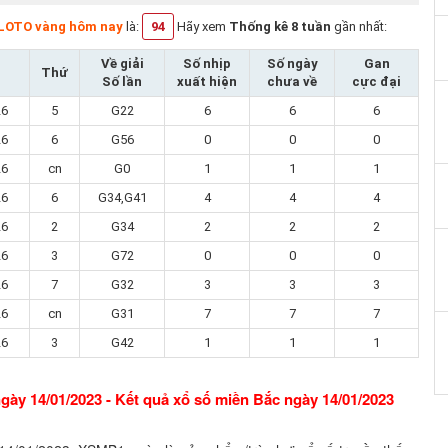
LOTO vàng hôm nay
là:
94
Hãy xem
Thống kê 8 tuần
gần nhất:
Về giải
Số nhịp
Số ngày
Gan
Thứ
Số lần
xuất hiện
chưa về
cực đại
26
5
G22
6
6
6
26
6
G56
0
0
0
26
cn
G0
1
1
1
26
6
G34,G41
4
4
4
26
2
G34
2
2
2
26
3
G72
0
0
0
26
7
G32
3
3
3
26
cn
G31
7
7
7
26
3
G42
1
1
1
ày 14/01/2023 - Kết quả xổ số miền Bắc ngày 14/01/2023