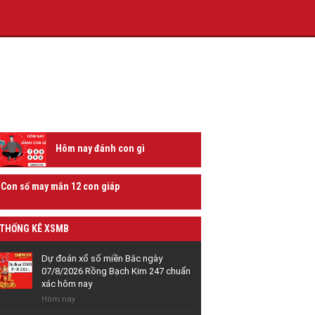
Hôm nay đánh con gì
Con số may mắn 12 con giáp
THỐNG KÊ XSMB
Dự đoán xổ số miền Bắc ngày
07/8/2026 Rồng Bạch Kim 247 chuẩn
xác hôm nay
Hôm nay