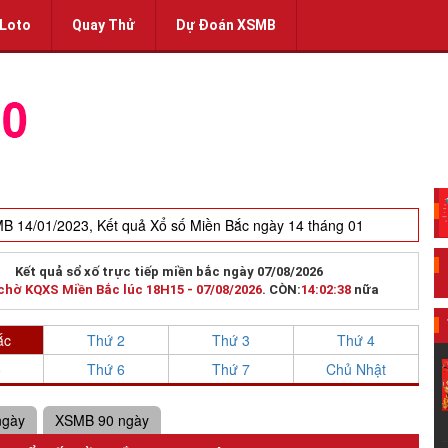
 Loto
Quay Thử
Dự Đoán XSMB
B 14/01/2023, Kết quả Xổ số Miền Bắc ngày 14 tháng 01
Kết quả sổ xố trực tiếp miền bắc ngày 07/08/2026
hờ KQXS Miền Bắc lúc 18H15 - 07/08/2026
. CÒN:
14:02:37
nữa
ắc
Thứ 2
Thứ 3
Thứ 4
5
Thứ 6
Thứ 7
Chủ Nhật
ngày
XSMB 90 ngày