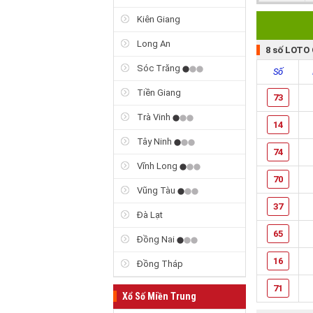
Kiên Giang
Long An
8 số LOTO
Sóc Trăng
Số
Tiền Giang
73
Trà Vinh
14
Tây Ninh
74
Vĩnh Long
70
Vũng Tàu
37
Đà Lạt
65
Đồng Nai
16
Đồng Tháp
71
Xổ Số Miền Trung