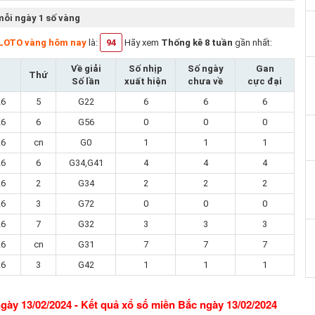
ỗi ngày 1 số vàng
LOTO vàng hôm nay
là:
94
Hãy xem
Thống kê 8 tuần
gần nhất:
Về giải
Số nhịp
Số ngày
Gan
Thứ
Số lần
xuất hiện
chưa về
cực đại
26
5
G22
6
6
6
26
6
G56
0
0
0
26
cn
G0
1
1
1
26
6
G34,G41
4
4
4
26
2
G34
2
2
2
26
3
G72
0
0
0
26
7
G32
3
3
3
26
cn
G31
7
7
7
26
3
G42
1
1
1
ày 13/02/2024 - Kết quả xổ số miền Bắc ngày 13/02/2024