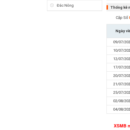
Đắc Nông
Thống kê m
Cặp Số
Ngày về
09/07/20
10/07/20
12/07/20
17/07/20
20/07/20
21/07/20
25/07/20
02/08/20
04/08/20
XSMB ng