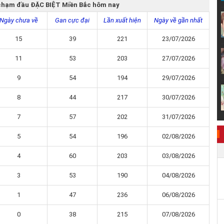
chạm đầu ĐẶC BIỆT Miền Bắc hôm nay
Ngày chưa về
Gan cực đại
Lần xuất hiện
Ngày về gần nhất
15
39
221
23/07/2026
11
53
203
27/07/2026
9
54
194
29/07/2026
8
44
217
30/07/2026
7
57
202
31/07/2026
5
54
196
02/08/2026
4
60
203
03/08/2026
3
53
190
04/08/2026
1
47
236
06/08/2026
0
38
215
07/08/2026