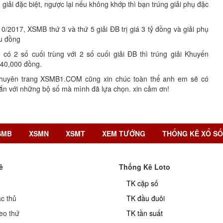
 giải đặc biệt, ngược lại nếu không khớp thì bạn trúng giải phụ đặc
10/2017, XSMB thứ 3 và thứ 5 giải ĐB trị giá 3 tỷ đồng và giải phụ
ệu đồng
 có 2 số cuối trùng với 2 số cuối giải ĐB thì trúng giải Khuyến
á 40,000 đồng.
huyên trang XSMB1.COM cũng xin chúc toàn thể anh em sẽ có
n với những bộ số mà mình đã lựa chọn. xin cảm ơn!
SMB
XSMN
XSMT
XEM TƯỚNG
THỐNG KÊ XỔ SỐ
ê
Thống Kê Loto
TK cặp số
ạc thủ
TK đầu đuôi
heo thứ
TK tần suất