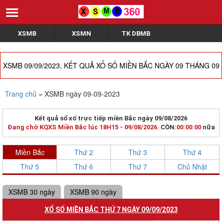
XSMB
XSMN
TK DBMB
XSMB 09/09/2023, KẾT QUẢ XỔ SỐ MIỀN BẮC NGÀY 09 THÁNG 09
Trang chủ
»
XSMB ngày 09-09-2023
Kết quả sổ xố trực tiếp miền Bắc ngày 09/08/2026
Đang chờ KQXS Miền Bắc lúc 18H15 - 09/08/2026
. CÒN:
00:00:00
nữa
Miền Bắc
Thứ 2
Thứ 3
Thứ 4
Thứ 5
Thứ 6
Thứ 7
Chủ Nhật
XSMB 30 ngày
XSMB 90 ngày
XỔ SỐ MIỀN BẮC THỨ 7 NGÀY 09/09/2023