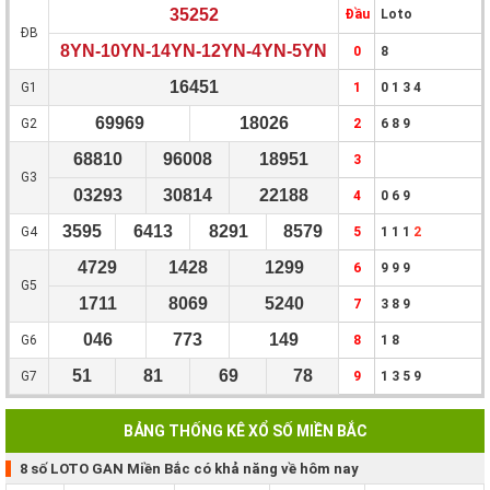
35252
Đầu
Loto
ĐB
8YN-10YN-14YN-12YN-4YN-5YN
0
8
16451
G1
1
0 1 3 4
69969
18026
G2
2
6 8 9
68810
96008
18951
3
G3
03293
30814
22188
4
0 6 9
3595
6413
8291
8579
G4
5
1 1 1
2
4729
1428
1299
6
9 9 9
G5
1711
8069
5240
7
3 8 9
046
773
149
G6
8
1 8
51
81
69
78
G7
9
1 3 5 9
BẢNG THỐNG KÊ XỔ SỐ MIỀN BẮC
8 số LOTO GAN Miền Bắc có khả năng về hôm nay