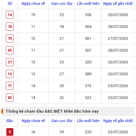
Số
Ngày chưa về
Gan cực đại
Lần xuất hiện
Ngày về gần nhất
14
19
25
556
20/07/2026
74
11
18
564
28/07/2026
70
12
21
561
27/07/2026
65
11
21
567
28/07/2026
37
13
25
520
26/07/2026
16
13
27
589
26/07/2026
71
14
30
573
25/07/2026
85
14
32
522
25/07/2026
Thống kê chạm đầu ĐẶC BIỆT Miền Bắc hôm nay
Đầu
Ngày chưa về
Gan cực đại
Lần xuất hiện
Ngày về gần nhất
5
16
39
220
23/07/2026