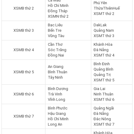
Cà Mau
Phú Yên
Hồ Chí Minh
XSMB thứ 2
ThừaThiênHuế
Đồng Tháp
XSMT thứ 2
XSMN thứ 2
Bạc Liêu
DakLak
XSMB thứ 3
Bến Tre
Quảng Nam
Vũng Tàu
XSMT thứ 3
Cần Thơ
Khánh Hòa
XSMB thứ 4
Sóc Trăng
Đà Nẵng
Đồng Nai
XSMT thứ 4
Bình Định
An Giang
Quảng Bình
XSMB thứ 5
Bình Thuận
Quảng Trị
Tây Ninh
XSMT thứ 5
Bình Dương
Gia Lai
XSMB thứ 6
Trà Vinh
Ninh Thuận
Vĩnh Long
XSMT thứ 6
Bình Phước
Quảng Ngãi
Hậu Giang
Đà Nẵng
XSMB thứ 7
Hồ Chí Minh
Đắc Nông
Long An
XSMT thứ 7
Khánh Hòa