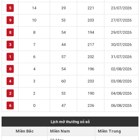
5
14
39
221
23/07/2026
9
10
53
203
27/07/2026
8
8
54
194
29/07/2026
3
7
44
217
30/07/2026
1
6
57
202
31/07/2026
0
4
54
196
02/08/2026
4
3
60
203
03/08/2026
2
2
53
190
04/08/2026
6
0
47
236
06/08/2026
Lịch mở thưởng xổ số
Miền Bắc
Miền Nam
Miền Trung