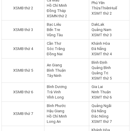
Cà Mau
Phú Yên
Hồ Chí Minh
XSMB thứ 2
ThừaThiênHuế
Đồng Tháp
XSMT thứ 2
XSMN thứ 2
Bạc Liêu
DakLak
XSMB thứ 3
Bến Tre
Quảng Nam
Vũng Tàu
XSMT thứ 3
Cần Thơ
Khánh Hòa
XSMB thứ 4
Sóc Trăng
Đà Nẵng
Đồng Nai
XSMT thứ 4
Bình Định
An Giang
Quảng Bình
XSMB thứ 5
Bình Thuận
Quảng Trị
Tây Ninh
XSMT thứ 5
Bình Dương
Gia Lai
XSMB thứ 6
Trà Vinh
Ninh Thuận
Vĩnh Long
XSMT thứ 6
Bình Phước
Quảng Ngãi
Hậu Giang
Đà Nẵng
XSMB thứ 7
Hồ Chí Minh
Đắc Nông
Long An
XSMT thứ 7
Khánh Hòa