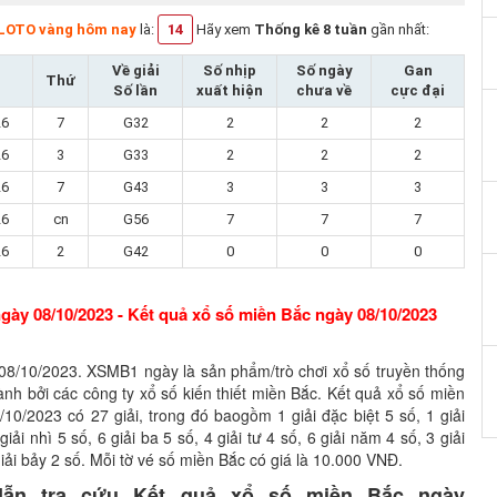
LOTO vàng hôm nay
là:
14
Hãy xem
Thống kê 8 tuần
gần nhất:
Về giải
Số nhịp
Số ngày
Gan
Thứ
Số lần
xuất hiện
chưa về
cực đại
26
7
G32
2
2
2
26
3
G33
2
2
2
26
7
G43
3
3
3
26
cn
G56
7
7
7
26
2
G42
0
0
0
ày 08/10/2023 - Kết quả xổ số miền Bắc ngày 08/10/2023
8/10/2023. XSMB1 ngày là sản phẩm/trò chơi xổ số truyền thống
nh bởi các công ty xổ số kiến thiết miền Bắc. Kết quả xổ số miền
10/2023 có 27 giải, trong đó baogồm 1 giải đặc biệt 5 số, 1 giải
giải nhì 5 số, 6 giải ba 5 số, 4 giải tư 4 số, 6 giải năm 4 số, 3 giải
giải bảy 2 số. Mỗi tờ vé số miền Bắc có giá là 10.000 VNĐ.
ẫn tra cứu Kết quả xổ số miền Bắc ngày