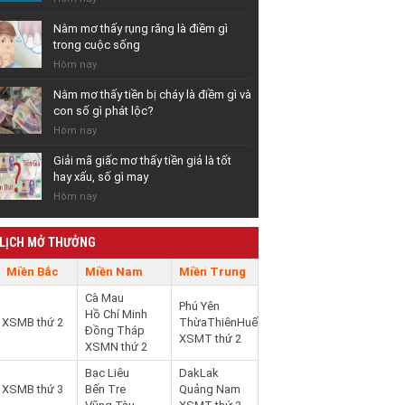
Nằm mơ thấy rụng răng là điềm gì
trong cuộc sống
Hôm nay
Nằm mơ thấy tiền bị cháy là điềm gì và
con số gì phát lộc?
Hôm nay
Giải mã giấc mơ thấy tiền giả là tốt
hay xấu, số gì may
Hôm nay
LỊCH MỞ THƯỞNG
Miền Bắc
Miền Nam
Miền Trung
Cà Mau
Phú Yên
Hồ Chí Minh
XSMB thứ 2
ThừaThiênHuế
Đồng Tháp
XSMT thứ 2
XSMN thứ 2
Bạc Liêu
DakLak
XSMB thứ 3
Bến Tre
Quảng Nam