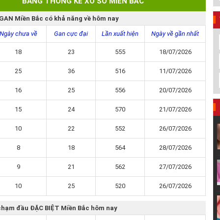
BẢNG THỐNG KÊ XỔ SỐ MIỀN BẮC
 GAN Miền Bắc có khả năng về hôm nay
Ngày chưa về
Gan cực đại
Lần xuất hiện
Ngày về gần nhất
18
23
555
18/07/2026
25
36
516
11/07/2026
16
25
556
20/07/2026
15
24
570
21/07/2026
10
22
552
26/07/2026
8
18
564
28/07/2026
9
21
562
27/07/2026
10
25
520
26/07/2026
chạm đầu ĐẶC BIỆT Miền Bắc hôm nay