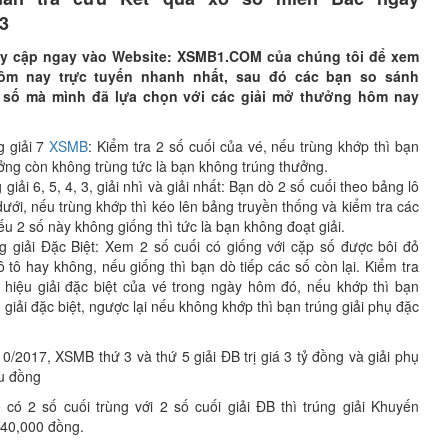
3
uy cập ngay vào Website: XSMB1.COM của chúng tôi để xem
m nay trực tuyến nhanh nhất, sau đó các bạn so sánh
số mà mình đã lựa chọn với các giải mở thưởng hôm nay
g giải 7
XSMB
: Kiểm tra 2 số cuối của vé, nếu trùng khớp thì bạn
ởng còn không trùng tức là bạn không trúng thưởng.
 giải 6, 5, 4, 3, giải nhì và giải nhất: Bạn dò 2 số cuối theo bảng lô
dưới, nếu trùng khớp thì kéo lên bảng truyền thống và kiểm tra các
Nếu 2 số này không giống thì tức là bạn không đoạt giải.
ng giải Đặc Biệt: Xem 2 số cuối có giống với cặp số được bôi đỏ
ô tô hay không, nếu giống thì bạn dò tiếp các số còn lại. Kiểm tra
ý hiệu giải đặc biệt của vé trong ngày hôm đó, nếu khớp thì bạn
 giải đặc biệt, ngược lại nếu không khớp thì bạn trúng giải phụ đặc
10/2017, XSMB thứ 3 và thứ 5 giải ĐB trị giá 3 tỷ đồng và giải phụ
ệu đồng
 có 2 số cuối trùng với 2 số cuối giải ĐB thì trúng giải Khuyến
á 40,000 đồng.