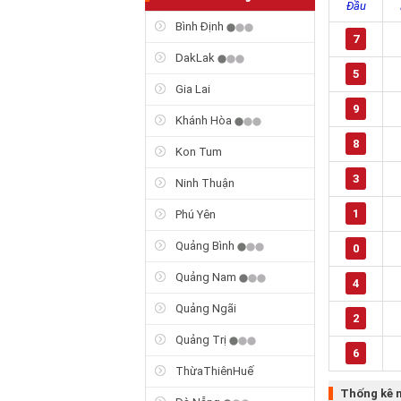
Đầu
Bình Định
7
DakLak
5
Gia Lai
9
Khánh Hòa
8
Kon Tum
3
Ninh Thuận
1
Phú Yên
Quảng Bình
0
Quảng Nam
4
Quảng Ngãi
2
Quảng Trị
6
ThừaThiênHuế
Thống kê m