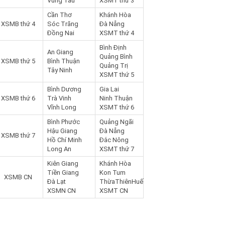
Vũng Tàu
XSMT thứ 3
Cần Thơ
Khánh Hòa
XSMB thứ 4
Sóc Trăng
Đà Nẵng
Đồng Nai
XSMT thứ 4
Bình Định
An Giang
Quảng Bình
XSMB thứ 5
Bình Thuận
Quảng Trị
Tây Ninh
XSMT thứ 5
Bình Dương
Gia Lai
XSMB thứ 6
Trà Vinh
Ninh Thuận
Vĩnh Long
XSMT thứ 6
Bình Phước
Quảng Ngãi
Hậu Giang
Đà Nẵng
XSMB thứ 7
Hồ Chí Minh
Đắc Nông
Long An
XSMT thứ 7
Kiên Giang
Khánh Hòa
Tiền Giang
Kon Tum
XSMB CN
Đà Lạt
ThừaThiênHuế
XSMN CN
XSMT CN