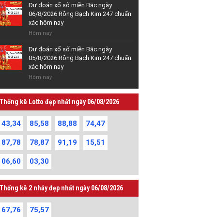
Dự đoán xổ số miền Bắc ngày
06/8/2026 Rồng Bạch Kim 247 chuẩn
xác hôm nay
Hôm nay
Dự đoán xổ số miền Bắc ngày
05/8/2026 Rồng Bạch Kim 247 chuẩn
xác hôm nay
Hôm nay
Thống kê Lotto đẹp nhất ngày 06/08/2026
43,34
85,58
88,88
74,47
87,78
78,87
91,19
15,51
06,60
03,30
Thống kê 2 nháy đẹp nhất ngày 06/08/2026
67,76
75,57