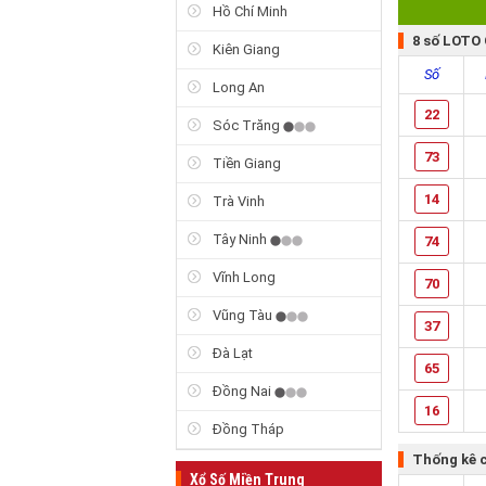
Hồ Chí Minh
8 số LOTO
Kiên Giang
Số
Long An
22
Sóc Trăng
73
Tiền Giang
14
Trà Vinh
Tây Ninh
74
Vĩnh Long
70
Vũng Tàu
37
Đà Lạt
65
Đồng Nai
16
Đồng Tháp
Thống kê 
Xổ Số Miền Trung