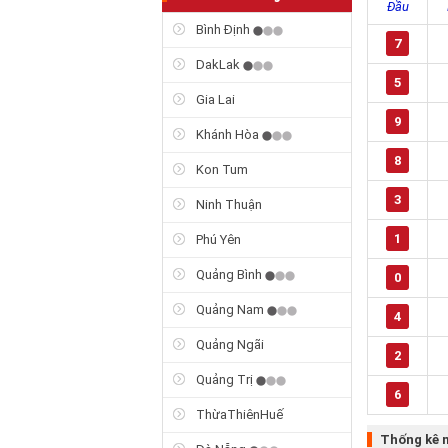
Đầu
Bình Định
7
DakLak
5
Gia Lai
9
Khánh Hòa
8
Kon Tum
3
Ninh Thuận
1
Phú Yên
Quảng Bình
0
Quảng Nam
4
Quảng Ngãi
2
Quảng Trị
6
ThừaThiênHuế
Thống kê m