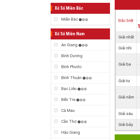
Xổ Số Miền Bắc
Miền Bắc
Đặc biệt
Xổ Số Miền Nam
Giải nhất
An Giang
Giải nhì
Bình Dương
Giải ba
Bình Phước
Bình Thuận
Giải tư
Bạc Liêu
Giải năm
Bến Tre
Cà Mau
Giải sáu
Cần Thơ
Giải bảy
Hậu Giang