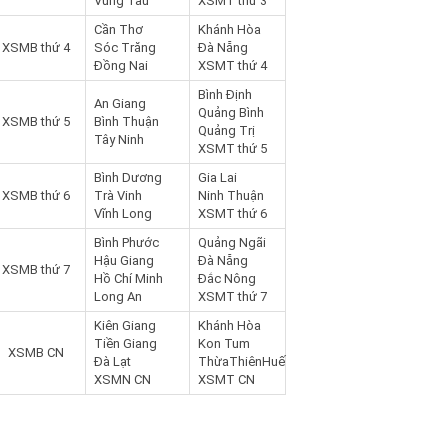
Vũng Tàu
XSMT thứ 3
Cần Thơ
Khánh Hòa
XSMB thứ 4
Sóc Trăng
Đà Nẵng
Đồng Nai
XSMT thứ 4
Bình Định
An Giang
Quảng Bình
XSMB thứ 5
Bình Thuận
Quảng Trị
Tây Ninh
XSMT thứ 5
Bình Dương
Gia Lai
XSMB thứ 6
Trà Vinh
Ninh Thuận
Vĩnh Long
XSMT thứ 6
Bình Phước
Quảng Ngãi
Hậu Giang
Đà Nẵng
XSMB thứ 7
Hồ Chí Minh
Đắc Nông
Long An
XSMT thứ 7
Kiên Giang
Khánh Hòa
Tiền Giang
Kon Tum
XSMB CN
Đà Lạt
ThừaThiênHuế
XSMN CN
XSMT CN