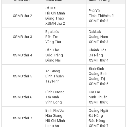
Cà Mau
Phú Yên
Hồ Chí Minh
XSMB thứ 2
ThừaThiênHuế
Đồng Tháp
XSMT thứ 2
XSMN thứ 2
Bạc Liêu
DakLak
XSMB thứ 3
Bến Tre
Quảng Nam
Vũng Tàu
XSMT thứ 3
Cần Thơ
Khánh Hòa
XSMB thứ 4
Sóc Trăng
Đà Nẵng
Đồng Nai
XSMT thứ 4
Bình Định
An Giang
Quảng Bình
XSMB thứ 5
Bình Thuận
Quảng Trị
Tây Ninh
XSMT thứ 5
Bình Dương
Gia Lai
XSMB thứ 6
Trà Vinh
Ninh Thuận
Vĩnh Long
XSMT thứ 6
Bình Phước
Quảng Ngãi
Hậu Giang
Đà Nẵng
XSMB thứ 7
Hồ Chí Minh
Đắc Nông
Long An
XSMT thứ 7