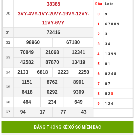
38385
Đầu
Loto
ĐB
3VY-4VY-1VY-20VY-19VY-12VY-
0
9
11VY-6VY
1
6 7 8 8 9
72416
G1
2
3
98960
67180
G2
3
3 4
70849
21068
12341
4
1 3 9 9
G3
42582
87870
13419
5
0 1
2133
6818
2223
2250
G4
6
0 2 4 8
1151
8762
8991
7
0 7
G5
6418
0292
9309
8
0 2
5
464
234
649
G6
9
1 2 4
94
17
77
43
G7
BẢNG THỐNG KÊ XỔ SỐ MIỀN BẮC