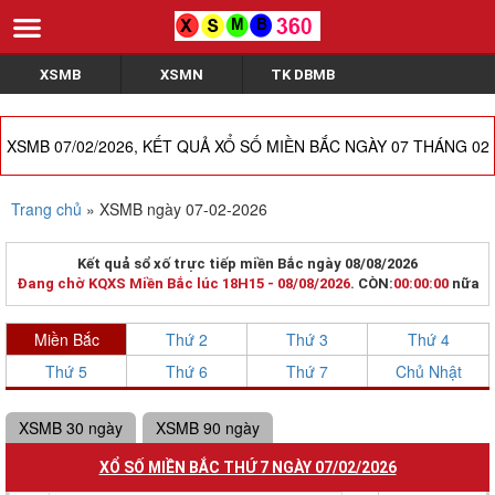
XSMB
XSMN
TK DBMB
XSMB 07/02/2026, KẾT QUẢ XỔ SỐ MIỀN BẮC NGÀY 07 THÁNG 02
Trang chủ
»
XSMB ngày 07-02-2026
Kết quả sổ xố trực tiếp miền Bắc ngày 08/08/2026
Đang chờ KQXS Miền Bắc lúc 18H15 - 08/08/2026
. CÒN:
00:00:00
nữa
Miền Bắc
Thứ 2
Thứ 3
Thứ 4
Thứ 5
Thứ 6
Thứ 7
Chủ Nhật
XSMB 30 ngày
XSMB 90 ngày
XỔ SỐ MIỀN BẮC THỨ 7 NGÀY 07/02/2026