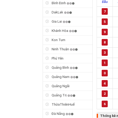
Đầu
Bình Định
7
DakLak
Gia Lai
5
Khánh Hòa
9
Kon Tum
8
Ninh Thuận
3
Phú Yên
1
Quảng Bình
0
Quảng Nam
4
Quảng Ngãi
2
Quảng Trị
6
ThừaThiênHuế
Đà Nẵng
Thống kê m