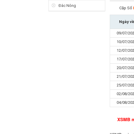
Đắc Nông
Cặp Số
Ngày về
09/07/20
10/07/20
12/07/20
17/07/20
20/07/20
21/07/20
25/07/20
02/08/20
04/08/20
XSMB ng