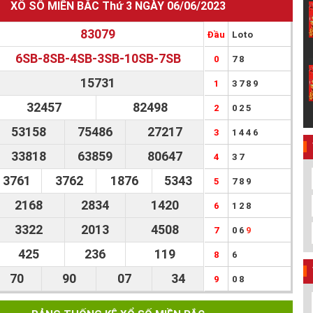
XỔ SỐ MIỀN BẮC Thứ 3 NGÀY 06/06/2023
83079
Đầu
Loto
6SB-8SB-4SB-3SB-10SB-7SB
0
7 8
15731
1
3 7 8 9
32457
82498
2
0 2 5
53158
75486
27217
3
1 4 4 6
33818
63859
80647
4
3 7
3761
3762
1876
5343
5
7 8 9
2168
2834
1420
6
1 2 8
3322
2013
4508
7
0 6
9
425
236
119
8
6
70
90
07
34
9
0 8