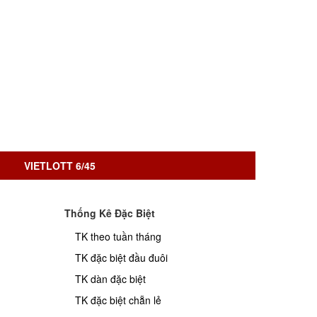
VIETLOTT 6/45
Thống Kê Đặc Biệt
TK theo tuần tháng
TK đặc biệt đầu đuôi
TK dàn đặc biệt
TK đặc biệt chẵn lẻ