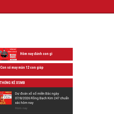
Hôm nay đánh con gì
Con số may mắn 12 con giáp
THỐNG KÊ XSMB
Dự đoán xổ số miền Bắc ngày
07/8/2026 Rồng Bạch Kim 247 chuẩn
xác hôm nay
Hôm nay