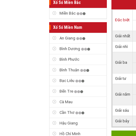
Xổ Số Miền Bắc
Miền Bắc
Đặc biệt
Xổ Số Miền Nam
Giải nhất
An Giang
Giải nhì
Bình Dương
Bình Phước
Giải ba
Bình Thuận
Giải tư
Bạc Liêu
Bến Tre
Giải năm
Cà Mau
Giải sáu
Cần Thơ
Giải bảy
Hậu Giang
Hồ Chí Minh