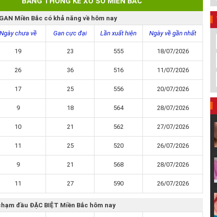
BẢNG THỐNG KÊ XỔ SỐ MIỀN BẮC
 GAN Miền Bắc có khả năng về hôm nay
Ngày chưa về
Gan cực đại
Lần xuất hiện
Ngày về gần nhất
19
23
555
18/07/2026
26
36
516
11/07/2026
17
25
556
20/07/2026
9
18
564
28/07/2026
10
21
562
27/07/2026
11
25
520
26/07/2026
9
21
568
28/07/2026
11
27
590
26/07/2026
chạm đầu ĐẶC BIỆT Miền Bắc hôm nay