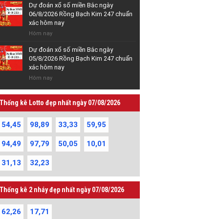
Dự đoán xổ số miền Bắc ngày
06/8/2026 Rồng Bạch Kim 247 chuẩn
xác hôm nay
Hôm nay
Dự đoán xổ số miền Bắc ngày
05/8/2026 Rồng Bạch Kim 247 chuẩn
xác hôm nay
Hôm nay
Thống kê Lotto đẹp nhất ngày 07/08/2026
54,45
98,89
33,33
59,95
94,49
97,79
50,05
10,01
31,13
32,23
Thống kê 2 nháy đẹp nhất ngày 07/08/2026
62,26
17,71