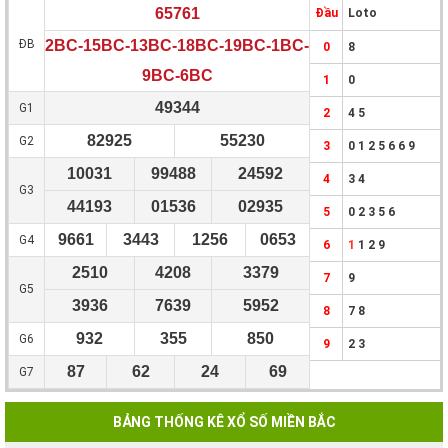
65761
Đầu
Loto
ĐB
2BC-15BC-13BC-18BC-19BC-1BC-
0
8
9BC-6BC
1
0
49344
G1
2
4 5
82925
55230
G2
3
0 1 2 5 6 6 9
10031
99488
24592
4
3 4
G3
44193
01536
02935
5
0 2 3 5 6
9661
3443
1256
0653
G4
6
1
1 2 9
2510
4208
3379
7
9
G5
3936
7639
5952
8
7 8
932
355
850
G6
9
2 3
87
62
24
69
G7
BẢNG THỐNG KÊ XỔ SỐ MIỀN BẮC