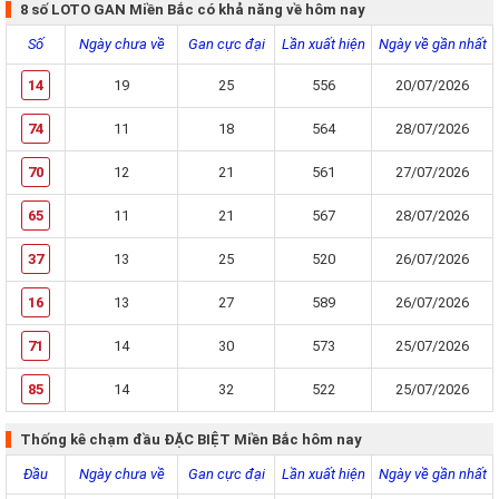
8 số LOTO GAN Miền Bắc có khả năng về hôm nay
Số
Ngày chưa về
Gan cực đại
Lần xuất hiện
Ngày về gần nhất
14
19
25
556
20/07/2026
74
11
18
564
28/07/2026
70
12
21
561
27/07/2026
65
11
21
567
28/07/2026
37
13
25
520
26/07/2026
16
13
27
589
26/07/2026
71
14
30
573
25/07/2026
85
14
32
522
25/07/2026
Thống kê chạm đầu ĐẶC BIỆT Miền Bắc hôm nay
Đầu
Ngày chưa về
Gan cực đại
Lần xuất hiện
Ngày về gần nhất