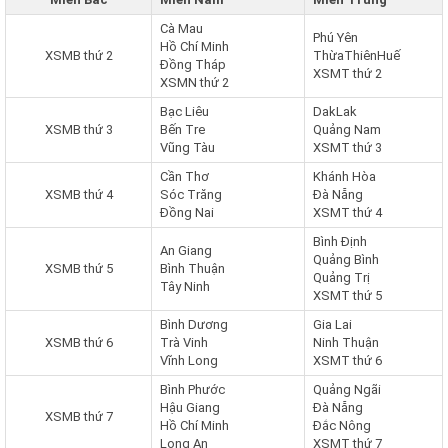
Cà Mau
Phú Yên
Hồ Chí Minh
XSMB thứ 2
ThừaThiênHuế
Đồng Tháp
XSMT thứ 2
XSMN thứ 2
Bạc Liêu
DakLak
XSMB thứ 3
Bến Tre
Quảng Nam
Vũng Tàu
XSMT thứ 3
Cần Thơ
Khánh Hòa
XSMB thứ 4
Sóc Trăng
Đà Nẵng
Đồng Nai
XSMT thứ 4
Bình Định
An Giang
Quảng Bình
XSMB thứ 5
Bình Thuận
Quảng Trị
Tây Ninh
XSMT thứ 5
Bình Dương
Gia Lai
XSMB thứ 6
Trà Vinh
Ninh Thuận
Vĩnh Long
XSMT thứ 6
Bình Phước
Quảng Ngãi
Hậu Giang
Đà Nẵng
XSMB thứ 7
Hồ Chí Minh
Đắc Nông
Long An
XSMT thứ 7