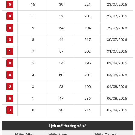
5
15
39
221
23/07/2026
9
11
53
203
27/07/2026
8
9
54
194
29/07/2026
3
8
44
217
30/07/2026
1
7
57
202
31/07/2026
0
5
54
196
02/08/2026
4
4
60
203
03/08/2026
2
3
53
190
04/08/2026
6
1
47
236
06/08/2026
7
0
38
214
07/08/2026
Lịch mở thưởng xổ số
Miền Bắc
Miền Nam
Miền Trung