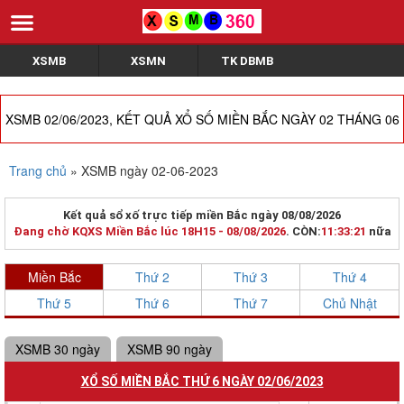
XSMB
XSMN
TK DBMB
XSMB 02/06/2023, KẾT QUẢ XỔ SỐ MIỀN BẮC NGÀY 02 THÁNG 06
Trang chủ
»
XSMB ngày 02-06-2023
Kết quả sổ xố trực tiếp miền Bắc ngày 08/08/2026
Đang chờ KQXS Miền Bắc lúc 18H15 - 08/08/2026
. CÒN:
11:33:21
nữa
Miền Bắc
Thứ 2
Thứ 3
Thứ 4
Thứ 5
Thứ 6
Thứ 7
Chủ Nhật
XSMB 30 ngày
XSMB 90 ngày
XỔ SỐ MIỀN BẮC THỨ 6 NGÀY 02/06/2023