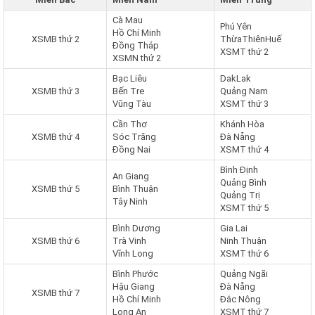
Cà Mau
Phú Yên
Hồ Chí Minh
XSMB thứ 2
ThừaThiênHuế
Đồng Tháp
XSMT thứ 2
XSMN thứ 2
Bạc Liêu
DakLak
XSMB thứ 3
Bến Tre
Quảng Nam
Vũng Tàu
XSMT thứ 3
Cần Thơ
Khánh Hòa
XSMB thứ 4
Sóc Trăng
Đà Nẵng
Đồng Nai
XSMT thứ 4
Bình Định
An Giang
Quảng Bình
XSMB thứ 5
Bình Thuận
Quảng Trị
Tây Ninh
XSMT thứ 5
Bình Dương
Gia Lai
XSMB thứ 6
Trà Vinh
Ninh Thuận
Vĩnh Long
XSMT thứ 6
Bình Phước
Quảng Ngãi
Hậu Giang
Đà Nẵng
XSMB thứ 7
Hồ Chí Minh
Đắc Nông
Long An
XSMT thứ 7