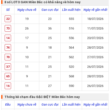
8 số LOTO GAN Miền Bắc có khả năng về hôm nay
Số
Ngày chưa về
Gan cực đại
Lần xuất hiện
Ngày về gần nhất
22
19
23
555
18/07/2026
73
26
36
516
11/07/2026
14
17
25
556
20/07/2026
74
9
18
564
28/07/2026
70
10
21
562
27/07/2026
37
11
25
520
26/07/2026
65
9
21
568
28/07/2026
16
11
27
590
26/07/2026
Thống kê chạm đầu ĐẶC BIỆT Miền Bắc hôm nay
Đầu
Ngày chưa về
Gan cực đại
Lần xuất hiện
Ngày về gần nhất