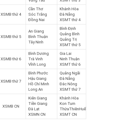
Vũng Tàu
XSMT thứ 3
Cần Thơ
Khánh Hòa
XSMB thứ 4
Sóc Trăng
Đà Nẵng
Đồng Nai
XSMT thứ 4
Bình Định
An Giang
Quảng Bình
XSMB thứ 5
Bình Thuận
Quảng Trị
Tây Ninh
XSMT thứ 5
Bình Dương
Gia Lai
XSMB thứ 6
Trà Vinh
Ninh Thuận
Vĩnh Long
XSMT thứ 6
Bình Phước
Quảng Ngãi
Hậu Giang
Đà Nẵng
XSMB thứ 7
Hồ Chí Minh
Đắc Nông
Long An
XSMT thứ 7
Kiên Giang
Khánh Hòa
Tiền Giang
Kon Tum
XSMB CN
Đà Lạt
ThừaThiênHuế
XSMN CN
XSMT CN