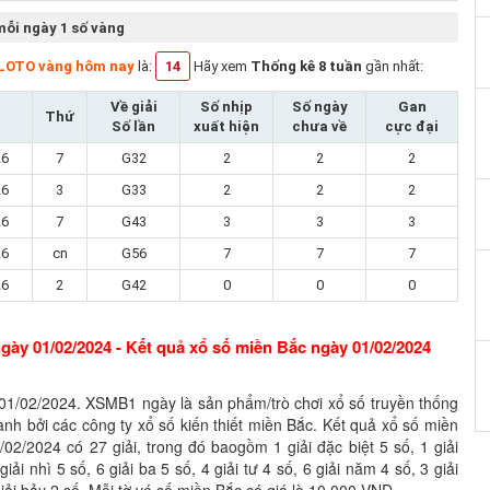
ỗi ngày 1 số vàng
LOTO vàng hôm nay
là:
14
Hãy xem
Thống kê 8 tuần
gần nhất:
Về giải
Số nhịp
Số ngày
Gan
Thứ
Số lần
xuất hiện
chưa về
cực đại
26
7
G32
2
2
2
26
3
G33
2
2
2
26
7
G43
3
3
3
26
cn
G56
7
7
7
26
2
G42
0
0
0
ày 01/02/2024 - Kết quả xổ số miền Bắc ngày 01/02/2024
1/02/2024. XSMB1 ngày là sản phẩm/trò chơi xổ số truyền thống
nh bởi các công ty xổ số kiến thiết miền Bắc. Kết quả xổ số miền
02/2024 có 27 giải, trong đó baogồm 1 giải đặc biệt 5 số, 1 giải
giải nhì 5 số, 6 giải ba 5 số, 4 giải tư 4 số, 6 giải năm 4 số, 3 giải