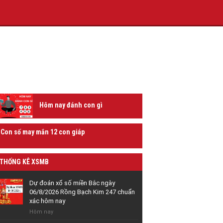
Hôm nay đánh con gì
Con số may mắn 12 con giáp
THỐNG KÊ XSMB
Dự đoán xổ số miền Bắc ngày
06/8/2026 Rồng Bạch Kim 247 chuẩn
xác hôm nay
Hôm nay