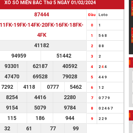
XỔ SỐ MIỀN BẮC Thứ 5 NGÀY 01/02/2024
87444
Đầu
Loto
11FK-19FK-14FK-20FK-16FK-18FK-
0
1
4FK
1
5 6 8
41182
2
8 8
94959
51442
3
2
93301
62187
40592
4
2
4
4
47470
69528
79028
5
4 4 9
7292
4118
0777
5462
6
1 2
8254
4416
2280
7
0 7 7 9
9154
5079
9784
8
0 2 4 6 7
115
186
944
9
2 2 9
32
61
77
99