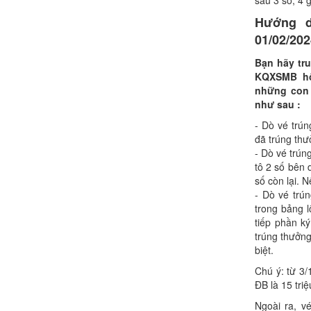
sáu 3 số, 4 
Hướng d
01/02/202
Bạn hãy tr
KQXSMB hô
những con 
như sau :
- Dò vé trún
đã trúng thư
- Dò vé trúng
tô 2 số bên 
số còn lại. 
- Dò vé trú
trong bảng l
tiếp phần k
trúng thưởng
biệt.
Chú ý: từ 3/
ĐB là 15 tri
Ngoài ra, vé