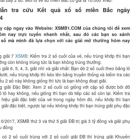
giải bảy 2 số. Mỗi tờ vé số miền Bắc có giá là 10.000 VNĐ.
ẫn tra cứu Kết quả xổ số miền Bắc ngày
4
uy cập ngay vào Website: XSMB1.COM của chúng tôi để xem
m nay trực tuyến nhanh nhất, sau đó các bạn so sánh
số mà mình đã lựa chọn với các giải mở thưởng hôm nay
g giải 7
XSMB
: Kiểm tra 2 số cuối của vé, nếu trùng khớp thì bạn
ởng còn không trùng tức là bạn không trúng thưởng.
 giải 6, 5, 4, 3, giải nhì và giải nhất: Bạn dò 2 số cuối theo bảng lô
dưới, nếu trùng khớp thì kéo lên bảng truyền thống và kiểm tra các
Nếu 2 số này không giống thì tức là bạn không đoạt giải.
ng giải Đặc Biệt: Xem 2 số cuối có giống với cặp số được bôi đỏ
ô tô hay không, nếu giống thì bạn dò tiếp các số còn lại. Kiểm tra
ý hiệu giải đặc biệt của vé trong ngày hôm đó, nếu khớp thì bạn
 giải đặc biệt, ngược lại nếu không khớp thì bạn trúng giải phụ đặc
10/2017, XSMB thứ 3 và thứ 5 giải ĐB trị giá 3 tỷ đồng và giải phụ
ệu đồng
 có 2 số cuối trùng với 2 số cuối giải ĐB thì trúng giải Khuyến