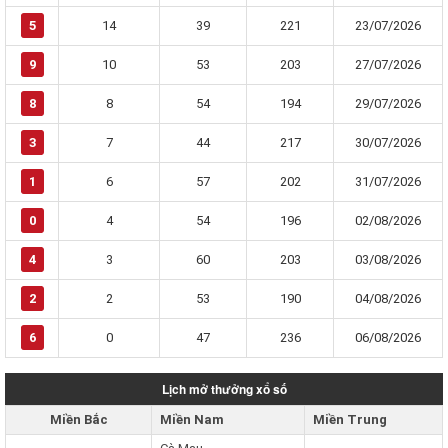
5
14
39
221
23/07/2026
9
10
53
203
27/07/2026
8
8
54
194
29/07/2026
3
7
44
217
30/07/2026
1
6
57
202
31/07/2026
0
4
54
196
02/08/2026
4
3
60
203
03/08/2026
2
2
53
190
04/08/2026
6
0
47
236
06/08/2026
Lịch mở thưởng xổ số
Miền Bắc
Miền Nam
Miền Trung