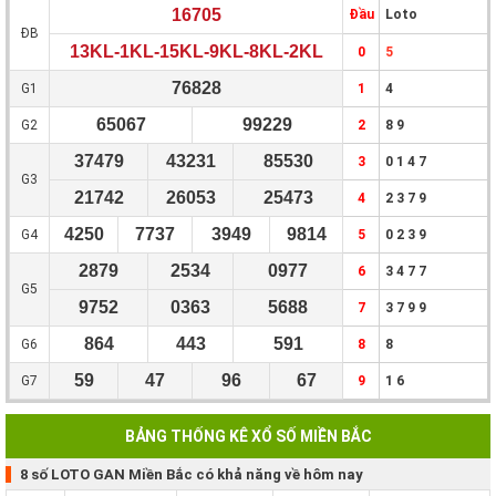
16705
Đầu
Loto
ĐB
13KL-1KL-15KL-9KL-8KL-2KL
0
5
76828
G1
1
4
65067
99229
G2
2
8 9
37479
43231
85530
3
0 1 4 7
G3
21742
26053
25473
4
2 3 7 9
4250
7737
3949
9814
G4
5
0 2 3 9
2879
2534
0977
6
3 4 7 7
G5
9752
0363
5688
7
3 7 9 9
864
443
591
G6
8
8
59
47
96
67
G7
9
1 6
BẢNG THỐNG KÊ XỔ SỐ MIỀN BẮC
8 số LOTO GAN Miền Bắc có khả năng về hôm nay