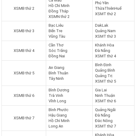
Cà Mau
Phú Yên
Hồ Chí Minh
XSMB thứ 2
ThừaThiênHuế
Đồng Tháp
XSMT thứ 2
XSMN thứ 2
Bạc Liêu
DakLak
XSMB thứ 3
Bến Tre
Quảng Nam
Vũng Tàu
XSMT thứ 3
Cần Thơ
Khánh Hòa
XSMB thứ 4
Sóc Trăng
Đà Nẵng
Đồng Nai
XSMT thứ 4
Bình Định
An Giang
Quảng Bình
XSMB thứ 5
Bình Thuận
Quảng Trị
Tây Ninh
XSMT thứ 5
Bình Dương
Gia Lai
XSMB thứ 6
Trà Vinh
Ninh Thuận
Vĩnh Long
XSMT thứ 6
Bình Phước
Quảng Ngãi
Hậu Giang
Đà Nẵng
XSMB thứ 7
Hồ Chí Minh
Đắc Nông
Long An
XSMT thứ 7
Khánh Hòa