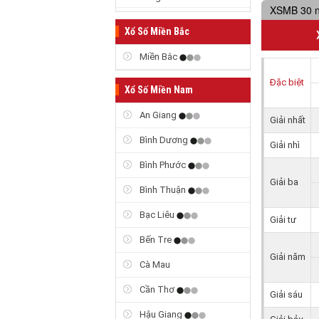
XSMB 30 
Xổ Số Miền Bắc
Miền Bắc
Đặc biệt
Xổ Số Miền Nam
An Giang
Giải nhất
Bình Dương
Giải nhì
Bình Phước
Giải ba
Bình Thuận
Bạc Liêu
Giải tư
Bến Tre
Giải năm
Cà Mau
Cần Thơ
Giải sáu
Hậu Giang