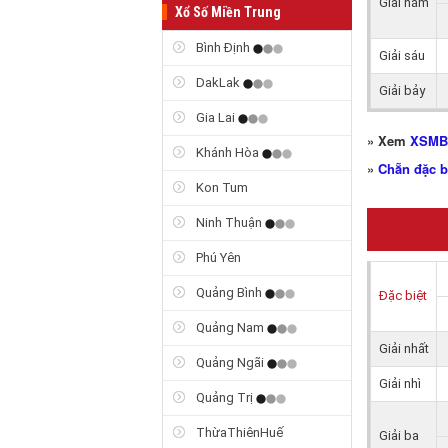
Giải năm
Xổ Số Miền Trung
Bình Định
Giải sáu
DakLak
Giải bảy
Gia Lai
» Xem
XSMB 
Khánh Hòa
»
Chẵn đặc b
Kon Tum
Ninh Thuận
Phú Yên
Quảng Bình
Đặc biệt
Quảng Nam
Giải nhất
Quảng Ngãi
Giải nhì
Quảng Trị
ThừaThiênHuế
Giải ba