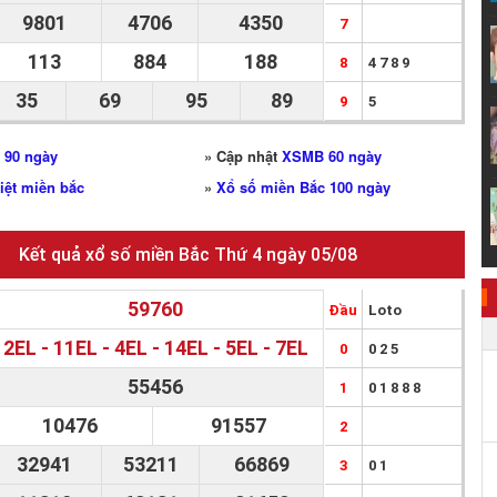
9801
4706
4350
7
113
884
188
8
4 7 8 9
35
69
95
89
9
5
90 ngày
» Cập nhật
XSMB 60 ngày
iệt miền bắc
»
Xổ số miền Bắc 100 ngày
Kết quả xổ số miền Bắc Thứ 4 ngày 05/08
59760
Đầu
Loto
2EL - 11EL - 4EL - 14EL - 5EL - 7EL
0
0 2 5
55456
1
0 1 8 8 8
10476
91557
2
32941
53211
66869
3
0 1