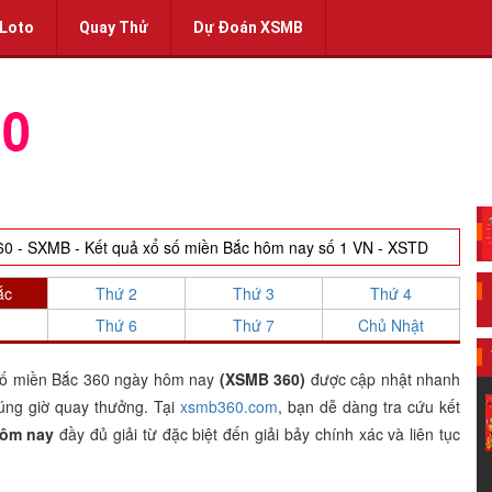
 Loto
Quay Thử
Dự Đoán XSMB
 - SXMB - Kết quả xổ số miền Bắc hôm nay số 1 VN - XSTD
ắc
Thứ 2
Thứ 3
Thứ 4
5
Thứ 6
Thứ 7
Chủ Nhật
số miền Bắc 360 ngày hôm nay
(XSMB 360)
được cập nhật nhanh
úng giờ quay thưởng. Tại
xsmb360.com
, bạn dễ dàng tra cứu kết
ôm nay
đầy đủ giải từ đặc biệt đến giải bảy chính xác và liên tục