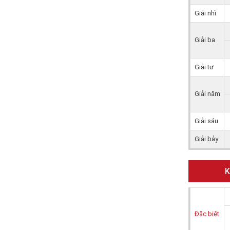
Giải nhì
Giải ba
Giải tư
Giải năm
Giải sáu
Giải bảy
K
Đặc biệt