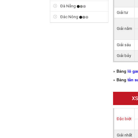
Đà Nẵng
Giải tư
Đắc Nông
Giải năm
Giải sáu
Giải bảy
» Bảng
lô g
» Bảng
tần s
XS
Đặc biệt
Giải nhất