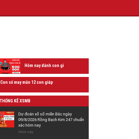
Hôm nay đánh con gì
Con số may mắn 12 con giáp
THỐNG KÊ XSMB
Dự đoán xổ số miền Bắc ngày
09/8/2026 Rồng Bạch Kim 247 chuẩn
xác hôm nay
Hôm nay