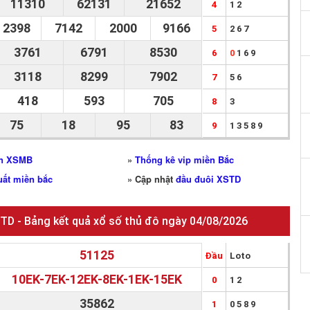
11310
62131
21652
4
1 2
2398
7142
2000
9166
5
2 6 7
3761
6791
8530
6
0
1 6 9
3118
8299
7902
7
5 6
418
593
705
8
3
75
18
95
83
9
1 3 5 8 9
an XSMB
»
Thống kê vip miền Bắc
uất miền bắc
» Cập nhật
đầu đuôi XSTD
TD - Bảng kết quả xổ số thủ đô ngày 04/08/2026
51125
Đầu
Loto
10EK-7EK-12EK-8EK-1EK-15EK
0
1 2
35862
1
0 5 8 9