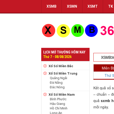
XSMB
XSMN
XSMT
TK
LỊCH MỞ THƯỞNG HÔM NAY
Thứ 7 - 08/08/2026
XSMB360
Xổ Số Miền Bắc
Miền B
Xổ Số Miền Trung
Thứ 
Quảng Ngãi
Đà Nẵng
Đắc Nông
Kết quả xổ 
– chuẩn – đ
Xổ Số Miền Nam
Bình Phước
quả
sxmb h
Hậu Giang
mỗi ngày.
Hồ Chí Minh
Long An