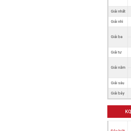
Giải nhất
Giải nhì
Giải ba
Giải tư
Giải năm
Giải sáu
Giải bảy
KQ
Đặc biệt