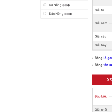
Đà Nẵng
Giải tư
Đắc Nông
Giải năm
Giải sáu
Giải bảy
» Bảng
lô g
» Bảng
tần s
XS
Đặc biệt
Giải nhất