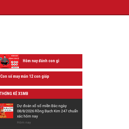
Hôm nay đánh con gì
Con số may mắn 12 con giáp
THỐNG KÊ XSMB
Dự đoán xổ số miền Bắc ngày
08/8/2026 Rồng Bạch Kim 247 chuẩn
xác hôm nay
Hôm nay