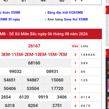
47
81
44
80
9
4
ự đoán XSMB
»
Bảng đặc biệt KQXSMB
SMB 30 ngày
» Xem bảng
Quay thử XSMB
MB - Sổ Xố Miền Bắc ngày 06 tháng 08 năm 2026
26167
Đầu
Loto
3EM-11EM-2EM-10EM-1EM-7EM
0
1 4 4 6 6 6
68160
1
3 8 9
99032
08931
2
0 0
54651
94887
15060
3
1 2 5
50406
53504
17720
4
2654
6120
9919
3406
5
0 1 1 4
6318
8204
2751
6
0 0
7
9