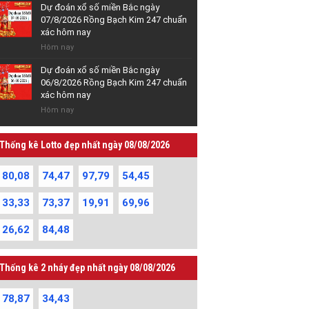
Dự đoán xổ số miền Bắc ngày
07/8/2026 Rồng Bạch Kim 247 chuẩn
xác hôm nay
Hôm nay
Dự đoán xổ số miền Bắc ngày
06/8/2026 Rồng Bạch Kim 247 chuẩn
xác hôm nay
Hôm nay
Thống kê Lotto đẹp nhất ngày 08/08/2026
80,08
74,47
97,79
54,45
33,33
73,37
19,91
69,96
26,62
84,48
Thống kê 2 nháy đẹp nhất ngày 08/08/2026
78,87
34,43