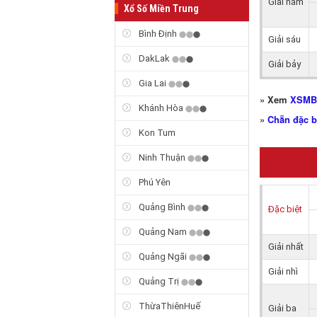
Giải năm
Xổ Số Miền Trung
Bình Định
Giải sáu
DakLak
Giải bảy
Gia Lai
» Xem
XSMB 
Khánh Hòa
»
Chẵn đặc b
Kon Tum
Ninh Thuận
Phú Yên
Quảng Bình
Đặc biệt
Quảng Nam
Giải nhất
Quảng Ngãi
Giải nhì
Quảng Trị
ThừaThiênHuế
Giải ba