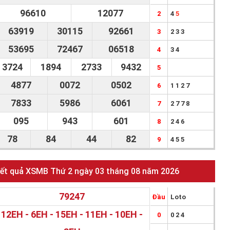
96610
12077
2
4
5
63919
30115
92661
3
2 3 3
53695
72467
06518
4
3 4
3724
1894
2733
9432
5
4877
0072
0502
6
1 1 2 7
7833
5986
6061
7
2 7 7 8
095
943
601
8
2 4 6
78
84
44
82
9
4 5 5
ết quả XSMB Thứ 2 ngày 03 tháng 08 năm 2026
79247
Đầu
Loto
12EH - 6EH - 15EH - 11EH - 10EH -
0
0 2 4