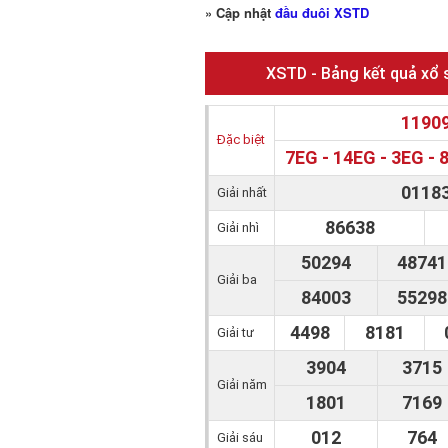
» Cập nhật
đầu đuôi XSTD
XSTD - Bảng kết quả xổ 
1190
Đặc biệt
7EG - 14EG - 3EG - 
0118
Giải nhất
86638
Giải nhì
50294
48741
Giải ba
84003
55298
4498
8181
Giải tư
3904
3715
Giải năm
1801
7169
012
764
Giải sáu