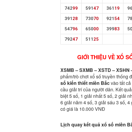
742
99
591
47
361
19
9
391
28
730
70
921
54
7
547
96
650
00
399
83
5
792
47
511
25
GIỚI THIỆU VỀ XỔ S
XSMB – SXMB – XSTD – XSHN 
phẩm/trò chơi xổ số truyền thống 
số kiến thiết miền Bắc
vào tất cả
cầu giải trí của người dân. Kết qu
biệt 5 số, 1 giải nhất 5 số, 2 giải nh
6 giải năm 4 số, 3 giải sáu 3 số, 4
có giá là 10.000 VNĐ
Lịch quay kết quả xổ số miền B