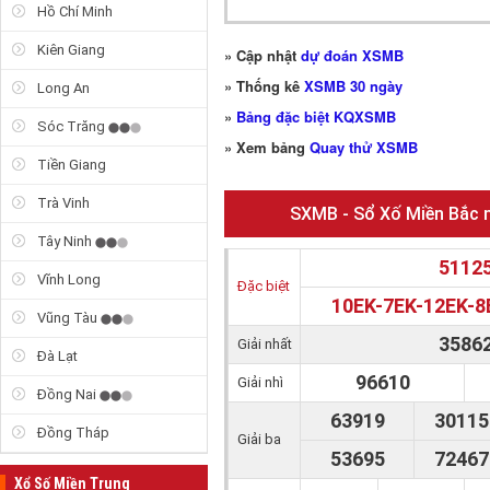
Hồ Chí Minh
Kiên Giang
» Cập nhật
dự đoán XSMB
» Thống kê
XSMB 30 ngày
Long An
»
Bảng đặc biệt KQXSMB
Sóc Trăng
» Xem bảng
Quay thử XSMB
Tiền Giang
Trà Vinh
SXMB - Sổ Xố Miền Bắc 
Tây Ninh
5112
Vĩnh Long
Đặc biệt
10EK-7EK-12EK-8
Vũng Tàu
3586
Giải nhất
Đà Lạt
96610
Giải nhì
Đồng Nai
63919
30115
Đồng Tháp
Giải ba
53695
72467
Xổ Số Miền Trung