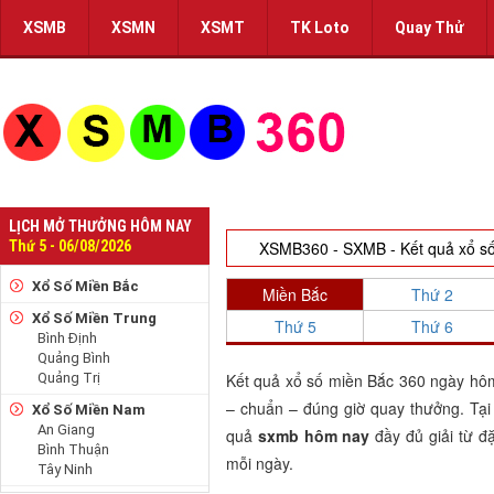
XSMB
XSMN
XSMT
TK Loto
Quay Thử
LỊCH MỞ THƯỞNG HÔM NAY
Thứ 5 - 06/08/2026
XSMB360 - SXMB - Kết quả xổ số
Xổ Số Miền Bắc
Miền Bắc
Thứ 2
Xổ Số Miền Trung
Thứ 5
Thứ 6
Bình Định
Quảng Bình
Quảng Trị
Kết quả xổ số miền Bắc 360 ngày h
– chuẩn – đúng giờ quay thưởng. Tạ
Xổ Số Miền Nam
An Giang
quả
sxmb hôm nay
đầy đủ giải từ đặ
Bình Thuận
mỗi ngày.
Tây Ninh