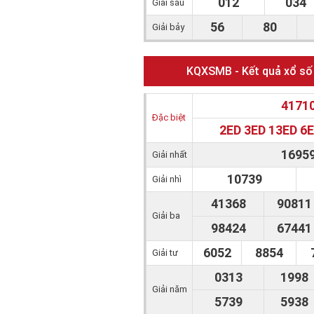
012
034
Giải sáu
56
80
Giải bảy
KQXSMB - Kết quả xổ số
4171
Đặc biệt
2ED 3ED 13ED 6
1695
Giải nhất
10739
Giải nhì
41368
90811
Giải ba
98424
67441
6052
8854
Giải tư
0313
1998
Giải năm
5739
5938