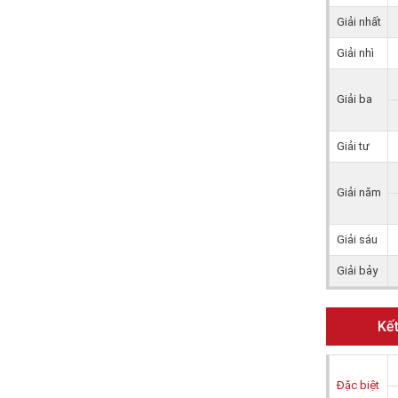
Giải nhất
Giải nhì
Giải ba
Giải tư
Giải năm
Giải sáu
Giải bảy
Kế
Đặc biệt