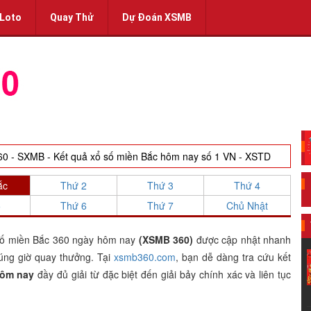
 Loto
Quay Thử
Dự Đoán XSMB
 - SXMB - Kết quả xổ số miền Bắc hôm nay số 1 VN - XSTD
ắc
Thứ 2
Thứ 3
Thứ 4
5
Thứ 6
Thứ 7
Chủ Nhật
số miền Bắc 360 ngày hôm nay
(XSMB 360)
được cập nhật nhanh
úng giờ quay thưởng. Tại
xsmb360.com
, bạn dễ dàng tra cứu kết
ôm nay
đầy đủ giải từ đặc biệt đến giải bảy chính xác và liên tục