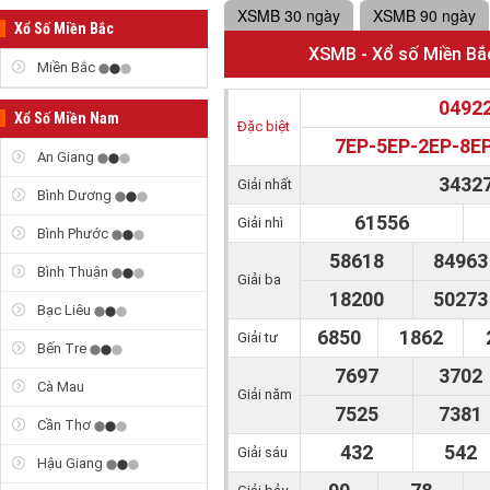
XSMB 30 ngày
XSMB 90 ngày
Xổ Số Miền Bắc
XSMB - Xổ số Miền Bắ
Miền Bắc
0492
Xổ Số Miền Nam
Đặc biệt
7EP-5EP-2EP-8E
An Giang
3432
Giải nhất
Bình Dương
61556
Giải nhì
Bình Phước
58618
84963
Bình Thuận
Giải ba
18200
50273
Bạc Liêu
6850
1862
Giải tư
Bến Tre
7697
3702
Cà Mau
Giải năm
7525
7381
Cần Thơ
432
542
Giải sáu
Hậu Giang