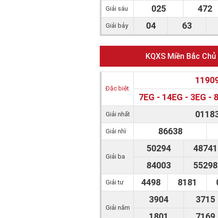
025
472
Giải sáu
04
63
Giải bảy
KQXS Miền Bắc Chủ 
1190
Đặc biệt
7EG - 14EG - 3EG - 
0118
Giải nhất
86638
Giải nhì
50294
48741
Giải ba
84003
55298
4498
8181
Giải tư
3904
3715
Giải năm
1801
7169