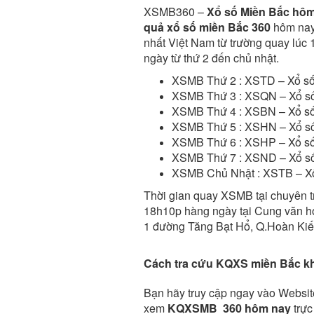
XSMB360 –
Xổ số Miền Bắc hô
quả xổ số miền Bắc 360
hôm nay 
nhất Việt Nam từ trường quay lúc 
ngày từ thứ 2 đến chủ nhật.
XSMB Thứ 2 : XSTD – Xổ s
XSMB Thứ 3 : XSQN – Xổ s
XSMB Thứ 4 : XSBN – Xổ số
XSMB Thứ 5 : XSHN – Xổ s
XSMB Thứ 6 : XSHP – Xổ s
XSMB Thứ 7 : XSND – Xổ s
XSMB Chủ Nhật : XSTB – Xổ
Thời gian quay XSMB tại chuyên 
18h10p hàng ngày tại Cung văn h
1 đường Tăng Bạt Hổ, Q.Hoàn Kiế
Cách tra cứu KQXS miền Bắc k
Bạn hãy truy cập ngay vào Websit
xem
KQXSMB 360 hôm nay
trực