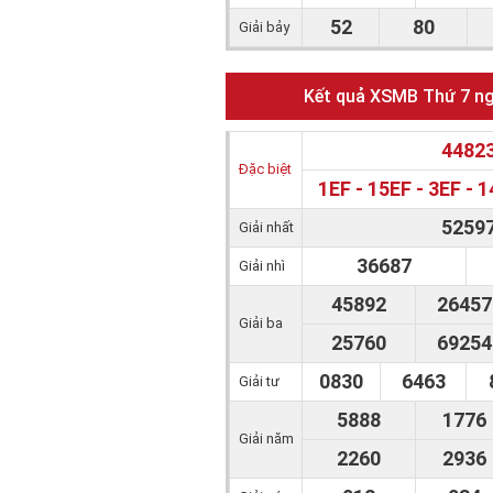
52
80
Giải bảy
Kết quả XSMB Thứ 7 ng
4482
Đặc biệt
1EF - 15EF - 3EF - 1
5259
Giải nhất
36687
Giải nhì
45892
26457
Giải ba
25760
69254
0830
6463
Giải tư
5888
1776
Giải năm
2260
2936