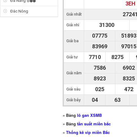
Đà Nẵng
3EH
Đắc Nông
2724
Giải nhất
31300
Giải nhì
07775
51893
Giải ba
83969
97015
7710
8275
Giải tư
7586
6902
Giải năm
8923
8325
025
472
Giải sáu
04
63
Giải bảy
» Bảng
lô gan XSMB
» Bảng
tần suất miền bắc
»
Thống kê vip miền Bắc