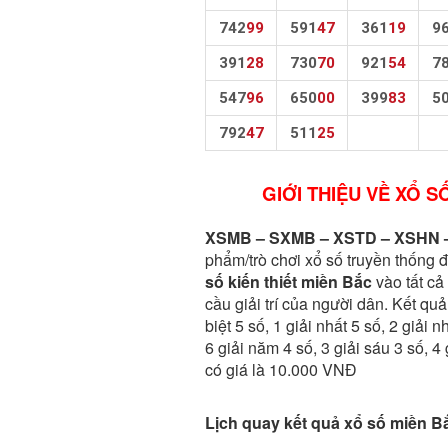
742
99
591
47
361
19
9
391
28
730
70
921
54
7
547
96
650
00
399
83
5
792
47
511
25
GIỚI THIỆU VỀ XỔ S
XSMB – SXMB – XSTD – XSHN 
phẩm/trò chơi xổ số truyền thống 
số kiến thiết miền Bắc
vào tất cả
cầu giải trí của người dân. Kết qu
biệt 5 số, 1 giải nhất 5 số, 2 giải nh
6 giải năm 4 số, 3 giải sáu 3 số, 4
có giá là 10.000 VNĐ
Lịch quay kết quả xổ số miền B