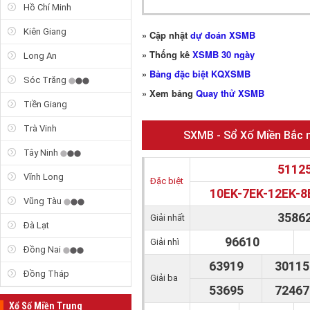
Hồ Chí Minh
Kiên Giang
» Cập nhật
dự đoán XSMB
» Thống kê
XSMB 30 ngày
Long An
»
Bảng đặc biệt KQXSMB
Sóc Trăng
» Xem bảng
Quay thử XSMB
Tiền Giang
Trà Vinh
SXMB - Sổ Xố Miền Bắc 
Tây Ninh
5112
Vĩnh Long
Đặc biệt
10EK-7EK-12EK-8
Vũng Tàu
3586
Giải nhất
Đà Lạt
96610
Giải nhì
Đồng Nai
63919
30115
Đồng Tháp
Giải ba
53695
72467
Xổ Số Miền Trung