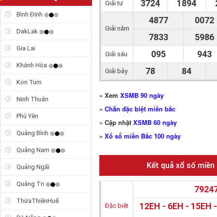
3724
1894
Giải tư
Bình Định
4877
0072
Giải năm
DakLak
7833
5986
Gia Lai
095
943
Giải sáu
Khánh Hòa
78
84
Giải bảy
Kon Tum
» Xem
XSMB 90 ngày
Ninh Thuận
»
Chẵn đặc biệt miền bắc
Phú Yên
» Cập nhật
XSMB 60 ngày
Quảng Bình
»
Xổ số miền Bắc 100 ngày
Quảng Nam
Kết quả xổ số miền
Quảng Ngãi
Quảng Trị
7924
ThừaThiênHuế
12EH - 6EH - 15EH -
Đặc biệt