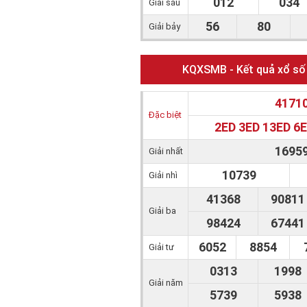
012
034
Giải sáu
56
80
Giải bảy
KQXSMB - Kết quả xổ số
4171
Đặc biệt
2ED 3ED 13ED 6
1695
Giải nhất
10739
Giải nhì
41368
90811
Giải ba
98424
67441
6052
8854
Giải tư
0313
1998
Giải năm
5739
5938