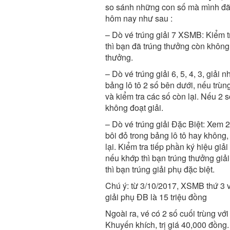
so sánh những con số mà mình đã 
hôm nay như sau :
– Dò vé trúng giải 7 XSMB: Kiểm t
thì bạn đã trúng thưởng còn không
thưởng.
– Dò vé trúng giải 6, 5, 4, 3, giải 
bảng lô tô 2 số bên dưới, nếu trùn
và kiểm tra các số còn lại. Nếu 2 
không đoạt giải.
– Dò vé trúng giải Đặc Biệt: Xem 
bôi đỏ trong bảng lô tô hay không,
lại. Kiểm tra tiếp phần ký hiệu giả
nếu khớp thì bạn trúng thưởng giả
thì bạn trúng giải phụ đặc biệt.
Chú ý: từ 3/10/2017, XSMB thứ 3 và
giải phụ ĐB là 15 triệu đồng
Ngoài ra, vé có 2 số cuối trùng với 
Khuyến khích, trị giá 40,000 đồng.