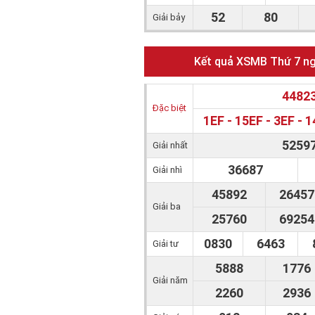
52
80
Giải bảy
Kết quả XSMB Thứ 7 ng
4482
Đặc biệt
1EF - 15EF - 3EF - 1
5259
Giải nhất
36687
Giải nhì
45892
26457
Giải ba
25760
69254
0830
6463
Giải tư
5888
1776
Giải năm
2260
2936