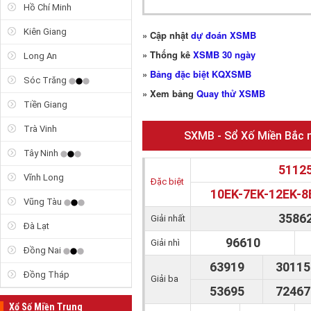
Hồ Chí Minh
Kiên Giang
» Cập nhật
dự đoán XSMB
» Thống kê
XSMB 30 ngày
Long An
»
Bảng đặc biệt KQXSMB
Sóc Trăng
» Xem bảng
Quay thử XSMB
Tiền Giang
Trà Vinh
SXMB - Sổ Xố Miền Bắc 
Tây Ninh
5112
Vĩnh Long
Đặc biệt
10EK-7EK-12EK-8
Vũng Tàu
3586
Giải nhất
Đà Lạt
96610
Giải nhì
Đồng Nai
63919
30115
Đồng Tháp
Giải ba
53695
72467
Xổ Số Miền Trung