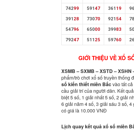
742
99
591
47
361
19
9
391
28
730
70
921
54
7
547
96
650
00
399
83
5
792
47
511
25
597
60
2
GIỚI THIỆU VỀ XỔ S
XSMB – SXMB – XSTD – XSHN 
phẩm/trò chơi xổ số truyền thống 
số kiến thiết miền Bắc
vào tất cả
cầu giải trí của người dân. Kết qu
biệt 5 số, 1 giải nhất 5 số, 2 giải nh
6 giải năm 4 số, 3 giải sáu 3 số, 4
có giá là 10.000 VNĐ
Lịch quay kết quả xổ số miền B