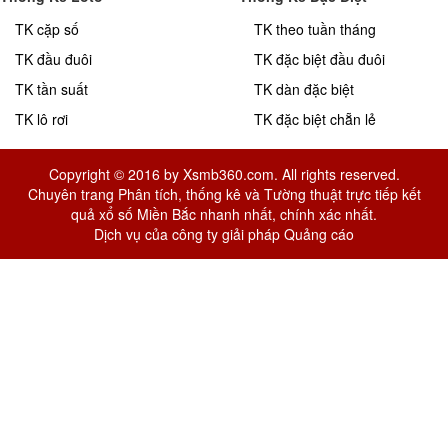
TK cặp số
TK theo tuần tháng
TK đầu đuôi
TK đặc biệt đầu đuôi
TK tần suất
TK dàn đặc biệt
TK lô rơi
TK đặc biệt chẵn lẻ
Copyright © 2016 by Xsmb360.com. All rights reserved.
Chuyên trang Phân tích, thống kê và Tường thuật trực tiếp kết
quả xổ số Miền Bắc nhanh nhất, chính xác nhất.
Dịch vụ của công ty giải pháp Quảng cáo