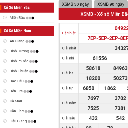
XSMB 30 ngày
XSMB 90 ngày
Xổ Số Miền Bắc
XSMB - Xổ số Miền Bắ
Miền Bắc
0492
Xổ Số Miền Nam
Đặc biệt
7EP-5EP-2EP-8E
An Giang
3432
Giải nhất
Bình Dương
61556
Giải nhì
Bình Phước
58618
84963
Bình Thuận
Giải ba
18200
50273
Bạc Liêu
6850
1862
Giải tư
Bến Tre
7697
3702
Cà Mau
Giải năm
7525
7381
Cần Thơ
432
542
Giải sáu
Hậu Giang