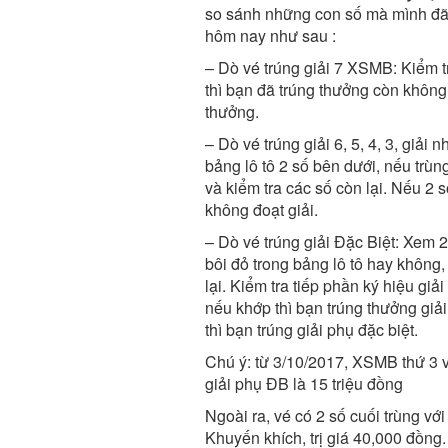
so sánh những con số mà mình đã 
hôm nay như sau :
– Dò vé trúng giải 7 XSMB: Kiểm t
thì bạn đã trúng thưởng còn không
thưởng.
– Dò vé trúng giải 6, 5, 4, 3, giải 
bảng lô tô 2 số bên dưới, nếu trùn
và kiểm tra các số còn lại. Nếu 2 
không đoạt giải.
– Dò vé trúng giải Đặc Biệt: Xem 
bôi đỏ trong bảng lô tô hay không,
lại. Kiểm tra tiếp phần ký hiệu giả
nếu khớp thì bạn trúng thưởng giả
thì bạn trúng giải phụ đặc biệt.
Chú ý: từ 3/10/2017, XSMB thứ 3 và
giải phụ ĐB là 15 triệu đồng
Ngoài ra, vé có 2 số cuối trùng với 
Khuyến khích, trị giá 40,000 đồng.