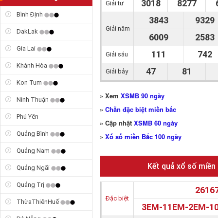
3018
8277
Giải tư
Bình Định
3843
9329
Giải năm
DakLak
6009
2583
Gia Lai
111
742
Giải sáu
Khánh Hòa
47
81
Giải bảy
Kon Tum
» Xem
XSMB 90 ngày
Ninh Thuận
»
Chẵn đặc biệt miền bắc
Phú Yên
» Cập nhật
XSMB 60 ngày
Quảng Bình
»
Xổ số miền Bắc 100 ngày
Quảng Nam
Kết quả xổ số miền
Quảng Ngãi
Quảng Trị
2616
Đặc biệt
ThừaThiênHuế
3EM-11EM-2EM-1