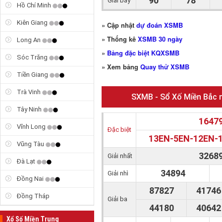
90
78
Giải bảy
Hồ Chí Minh
Kiên Giang
» Cập nhật
dự đoán XSMB
» Thống kê
XSMB 30 ngày
Long An
»
Bảng đặc biệt KQXSMB
Sóc Trăng
» Xem bảng
Quay thử XSMB
Tiền Giang
Trà Vinh
SXMB - Sổ Xố Miền Bắc 
Tây Ninh
1647
Vĩnh Long
Đặc biệt
13EN-5EN-12EN-
Vũng Tàu
3268
Giải nhất
Đà Lạt
34894
Giải nhì
Đồng Nai
87827
41746
Đồng Tháp
Giải ba
44180
40642
Xổ Số Miền Trung