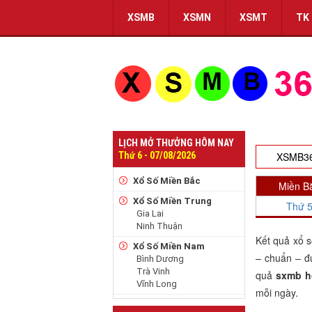
XSMB
XSMN
XSMT
TK
LỊCH MỞ THƯỞNG HÔM NAY
Thứ 6 - 07/08/2026
XSMB360
Xổ Số Miền Bắc
Miền B
Xổ Số Miền Trung
Thứ 
Gia Lai
Ninh Thuận
Kết quả xổ 
Xổ Số Miền Nam
– chuẩn – đ
Bình Dương
Trà Vinh
quả
sxmb h
Vĩnh Long
mỗi ngày.