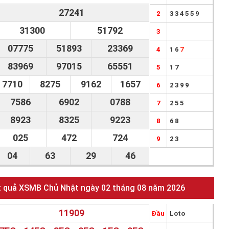
27241
2
3 3 4 5 5 9
31300
51792
3
07775
51893
23369
4
1 6
7
83969
97015
65551
5
1 7
7710
8275
9162
1657
6
2 3 9 9
7586
6902
0788
7
2 5 5
8923
8325
9223
8
6 8
025
472
724
9
2 3
04
63
29
46
t quả XSMB Chủ Nhật ngày 02 tháng 08 năm 2026
11909
Đầu
Loto