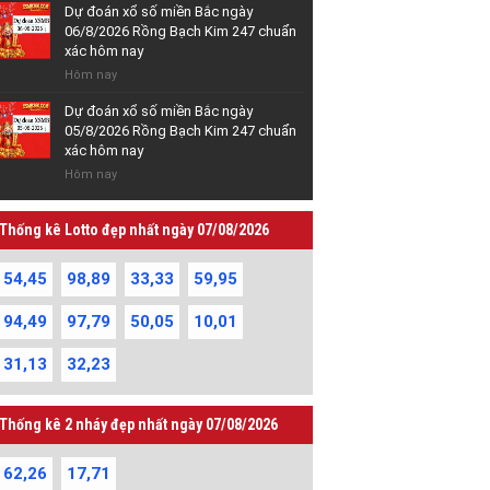
Dự đoán xổ số miền Bắc ngày
06/8/2026 Rồng Bạch Kim 247 chuẩn
xác hôm nay
Hôm nay
Dự đoán xổ số miền Bắc ngày
05/8/2026 Rồng Bạch Kim 247 chuẩn
xác hôm nay
Hôm nay
Thống kê Lotto đẹp nhất ngày 07/08/2026
54,45
98,89
33,33
59,95
94,49
97,79
50,05
10,01
31,13
32,23
Thống kê 2 nháy đẹp nhất ngày 07/08/2026
62,26
17,71