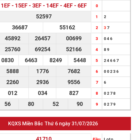
1EF - 15EF - 3EF - 14EF - 4EF - 6EF
0
52597
1
2
36687
55162
2
3
7
45892
26457
00699
3
0 4 6
25760
69254
52166
4
8 9
0830
6463
8249
5448
5
2 4 6 6 7
5888
1776
7682
6
0 0 2 3 6
2260
2936
9556
7
6
012
034
827
8
0 2 7 8
56
80
52
90
9
0 2 7 9
KQXS Miền Bắc Thứ 6 ngày 31/07/2026
41710
Đầu
Loto