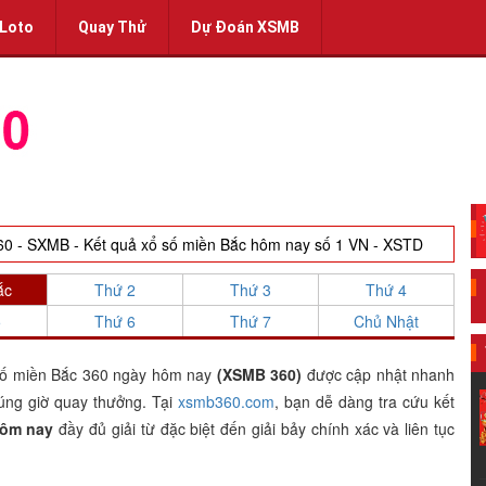
 Loto
Quay Thử
Dự Đoán XSMB
 - SXMB - Kết quả xổ số miền Bắc hôm nay số 1 VN - XSTD
ắc
Thứ 2
Thứ 3
Thứ 4
5
Thứ 6
Thứ 7
Chủ Nhật
số miền Bắc 360 ngày hôm nay
(XSMB 360)
được cập nhật nhanh
úng giờ quay thưởng. Tại
xsmb360.com
, bạn dễ dàng tra cứu kết
ôm nay
đầy đủ giải từ đặc biệt đến giải bảy chính xác và liên tục