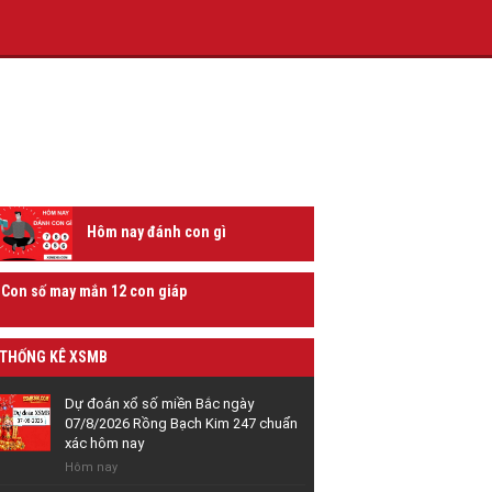
Hôm nay đánh con gì
Con số may mắn 12 con giáp
THỐNG KÊ XSMB
Dự đoán xổ số miền Bắc ngày
07/8/2026 Rồng Bạch Kim 247 chuẩn
xác hôm nay
Hôm nay