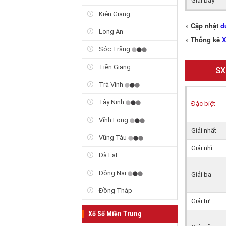
Giải bảy
Kiên Giang
» Cập nhật
d
Long An
» Thống kê
X
Sóc Trăng
Tiền Giang
SX
Trà Vinh
Tây Ninh
Đặc biệt
Vĩnh Long
Giải nhất
Vũng Tàu
Giải nhì
Đà Lạt
Đồng Nai
Giải ba
Đồng Tháp
Giải tư
Xổ Số Miền Trung