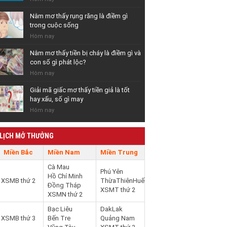
Nằm mơ thấy rụng răng là điềm gì
trong cuộc sống
Hôm nay
Nằm mơ thấy tiền bị cháy là điềm gì và
con số gì phát lộc?
Hôm nay
Giải mã giấc mơ thấy tiền giả là tốt
hay xấu, số gì may
Hôm nay
LỊCH MỞ THƯỞNG
Miền Bắc
Miền Nam
Miền Trung
Cà Mau
Phú Yên
Hồ Chí Minh
XSMB thứ 2
ThừaThiênHuế
Đồng Tháp
XSMT thứ 2
XSMN thứ 2
Bạc Liêu
DakLak
XSMB thứ 3
Bến Tre
Quảng Nam