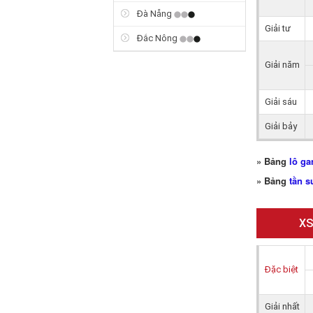
Đà Nẵng
Giải tư
Đắc Nông
Giải năm
Giải sáu
Giải bảy
» Bảng
lô g
» Bảng
tần s
XS
Đặc biệt
Giải nhất