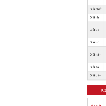
Giải nhất
Giải nhì
Giải ba
Giải tư
Giải năm
Giải sáu
Giải bảy
KQ
Đặc biệt