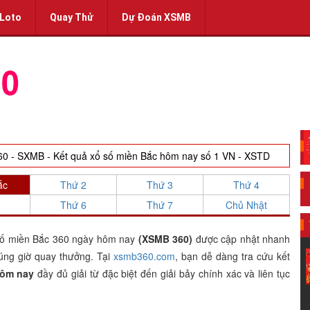
 Loto
Quay Thử
Dự Đoán XSMB
 - SXMB - Kết quả xổ số miền Bắc hôm nay số 1 VN - XSTD
ắc
Thứ 2
Thứ 3
Thứ 4
5
Thứ 6
Thứ 7
Chủ Nhật
số miền Bắc 360 ngày hôm nay
(XSMB 360)
được cập nhật nhanh
úng giờ quay thưởng. Tại
xsmb360.com
, bạn dễ dàng tra cứu kết
ôm nay
đầy đủ giải từ đặc biệt đến giải bảy chính xác và liên tục