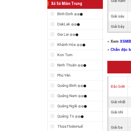
Giải năm
Xổ Số Miền Trung
Bình Định
Giải sáu
DakLak
Giải bảy
Gia Lai
» Xem
XSMB 
Khánh Hòa
»
Chẵn đặc b
Kon Tum
Ninh Thuận
Phú Yên
Quảng Bình
Đặc biệt
Quảng Nam
Giải nhất
Quảng Ngãi
Giải nhì
Quảng Trị
ThừaThiênHuế
Giải ba