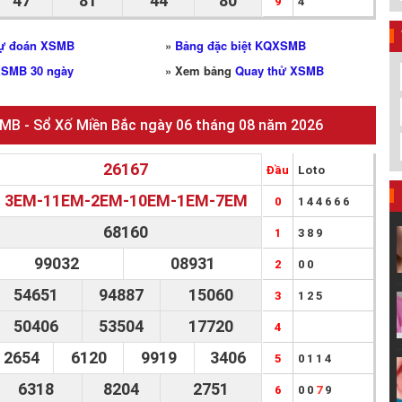
47
81
44
80
9
4
ự đoán XSMB
»
Bảng đặc biệt KQXSMB
SMB 30 ngày
» Xem bảng
Quay thử XSMB
MB - Sổ Xố Miền Bắc ngày 06 tháng 08 năm 2026
26167
Đầu
Loto
3EM-11EM-2EM-10EM-1EM-7EM
0
1 4 4 6 6 6
68160
1
3 8 9
99032
08931
2
0 0
54651
94887
15060
3
1 2 5
50406
53504
17720
4
2654
6120
9919
3406
5
0 1 1 4
6318
8204
2751
6
0 0
7
9