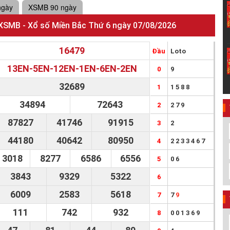
ngày
XSMB 90 ngày
XSMB - Xổ số Miền Bắc Thứ 6 ngày 07/08/2026
16479
Đầu
Loto
13EN-5EN-12EN-1EN-6EN-2EN
0
9
32689
1
1 5 8 8
34894
72643
2
2 7 9
87827
41746
91915
3
2
44180
40642
80950
4
2 2 3 3 4 6 7
3018
8277
6586
6556
5
0 6
3843
9329
5322
6
6009
2583
5618
7
7
9
111
742
932
8
0 0 1 3 6 9