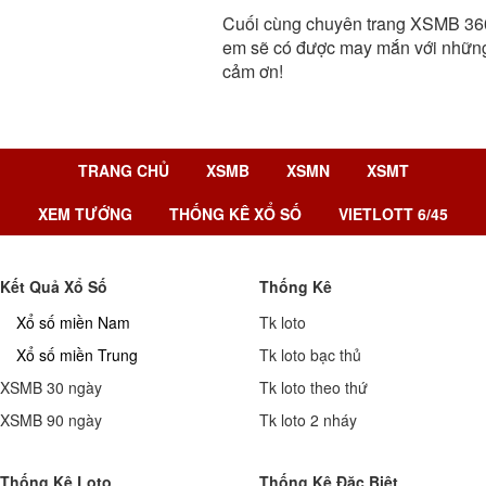
Cuối cùng chuyên trang XSMB 360
em sẽ có được may mắn với những
cảm ơn!
TRANG CHỦ
XSMB
XSMN
XSMT
XEM TƯỚNG
THỐNG KÊ XỔ SỐ
VIETLOTT 6/45
Kết Quả Xổ Số
Thống Kê
Xổ số miền Nam
Tk loto
Xổ số miền Trung
Tk loto bạc thủ
XSMB 30 ngày
Tk loto theo thứ
XSMB 90 ngày
Tk loto 2 nháy
Thống Kê Loto
Thống Kê Đặc Biệt