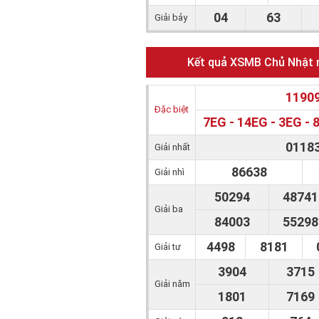
04
63
Giải bảy
Kết quả XSMB Chủ Nhật 
1190
Đặc biệt
7EG - 14EG - 3EG - 
0118
Giải nhất
86638
Giải nhì
50294
48741
Giải ba
84003
55298
4498
8181
Giải tư
3904
3715
Giải năm
1801
7169