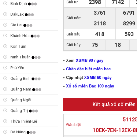
2398
7142
Giải tư
Bình Định
3761
6791
DakLak
Giải năm
3118
8299
Gia Lai
418
593
Giải sáu
Khánh Hòa
75
18
Giải bảy
Kon Tum
Ninh Thuận
» Xem
XSMB 90 ngày
Phú Yên
»
Chẵn đặc biệt miền bắc
» Cập nhật
XSMB 60 ngày
Quảng Bình
»
Xổ số miền Bắc 100 ngày
Quảng Nam
Quảng Ngãi
Kết quả xổ số miền
Quảng Trị
5112
ThừaThiênHuế
Đặc biệt
10EK-7EK-12EK-8
Đà Nẵng