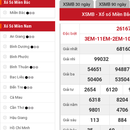
Xổ Số Miền Bắc
XSMB 30 ngày
XSMB 90 ngày
Miền Bắc
XSMB - Xổ số Miền Bắ
Xổ Số Miền Nam
2616
Đặc biệt
An Giang
3EM-11EM-2EM-1
Bình Dương
6816
Giải nhất
Bình Phước
99032
Giải nhì
Bình Thuận
54651
94887
Giải ba
Bạc Liêu
50406
53504
Bến Tre
2654
6120
Giải tư
Cà Mau
6318
8204
Giải năm
Cần Thơ
9801
4706
Hậu Giang
113
884
Giải sáu
Hồ Chí Minh