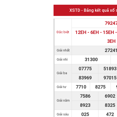
XSTD - Bảng kết quả xổ 
7924
12EH - 6EH - 15EH -
Đặc biệt
3EH
2724
Giải nhất
31300
Giải nhì
07775
51893
Giải ba
83969
97015
7710
8275
Giải tư
7586
6902
Giải năm
8923
8325
025
472
Giải sáu