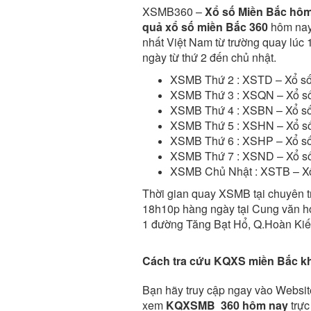
XSMB360 –
Xổ số Miền Bắc hô
quả xổ số miền Bắc 360
hôm nay 
nhất Việt Nam từ trường quay lúc 
ngày từ thứ 2 đến chủ nhật.
XSMB Thứ 2 : XSTD – Xổ s
XSMB Thứ 3 : XSQN – Xổ s
XSMB Thứ 4 : XSBN – Xổ số
XSMB Thứ 5 : XSHN – Xổ s
XSMB Thứ 6 : XSHP – Xổ s
XSMB Thứ 7 : XSND – Xổ s
XSMB Chủ Nhật : XSTB – Xổ
Thời gian quay XSMB tại chuyên 
18h10p hàng ngày tại Cung văn h
1 đường Tăng Bạt Hổ, Q.Hoàn Kiế
Cách tra cứu KQXS miền Bắc k
Bạn hãy truy cập ngay vào Websit
xem
KQXSMB 360 hôm nay
trực