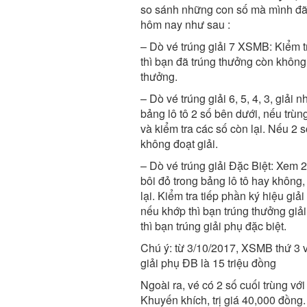
so sánh những con số mà mình đã 
hôm nay như sau :
– Dò vé trúng giải 7 XSMB: Kiểm t
thì bạn đã trúng thưởng còn không
thưởng.
– Dò vé trúng giải 6, 5, 4, 3, giải 
bảng lô tô 2 số bên dưới, nếu trùn
và kiểm tra các số còn lại. Nếu 2 
không đoạt giải.
– Dò vé trúng giải Đặc Biệt: Xem 
bôi đỏ trong bảng lô tô hay không,
lại. Kiểm tra tiếp phần ký hiệu giả
nếu khớp thì bạn trúng thưởng giả
thì bạn trúng giải phụ đặc biệt.
Chú ý: từ 3/10/2017, XSMB thứ 3 và
giải phụ ĐB là 15 triệu đồng
Ngoài ra, vé có 2 số cuối trùng với 
Khuyến khích, trị giá 40,000 đồng.