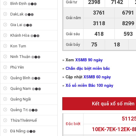
2398
7142
Giải tư
Bình Định
3761
6791
DakLak
Giải năm
3118
8299
Gia Lai
418
593
Giải sáu
Khánh Hòa
75
18
Giải bảy
Kon Tum
Ninh Thuận
» Xem
XSMB 90 ngày
Phú Yên
»
Chẵn đặc biệt miền bắc
» Cập nhật
XSMB 60 ngày
Quảng Bình
»
Xổ số miền Bắc 100 ngày
Quảng Nam
Quảng Ngãi
Kết quả xổ số miền
Quảng Trị
5112
ThừaThiênHuế
Đặc biệt
10EK-7EK-12EK-8
Đà Nẵng