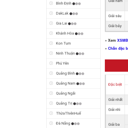
Giải năm
Bình Định
DakLak
Giải sáu
Gia Lai
Giải bảy
Khánh Hòa
» Xem
XSMB 
Kon Tum
»
Chẵn đặc b
Ninh Thuận
Phú Yên
Quảng Bình
Quảng Nam
Đặc biệt
Quảng Ngãi
Giải nhất
Quảng Trị
Giải nhì
ThừaThiênHuế
Đà Nẵng
Giải ba