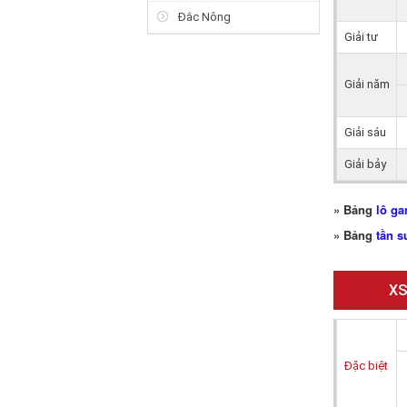
Đắc Nông
Giải tư
Giải năm
Giải sáu
Giải bảy
» Bảng
lô g
» Bảng
tần s
XS
Đặc biệt