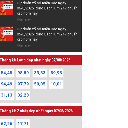
Dự đoán xổ số miền Bắc ngày
06/8/2026 Rồng Bạch Kim 247 chuẩn
xác hôm nay
Hôm nay
Dự đoán xổ số miền Bắc ngày
05/8/2026 Rồng Bạch Kim 247 chuẩn
xác hôm nay
Hôm nay
Thống kê Lotto đẹp nhất ngày 07/08/2026
54,45
98,89
33,33
59,95
94,49
97,79
50,05
10,01
31,13
32,23
Thống kê 2 nháy đẹp nhất ngày 07/08/2026
62,26
17,71