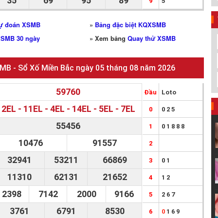
35
69
95
89
9
5
ự đoán XSMB
»
Bảng đặc biệt KQXSMB
SMB 30 ngày
» Xem bảng
Quay thử XSMB
MB - Sổ Xố Miền Bắc ngày 05 tháng 08 năm 2026
59760
Đầu
Loto
2EL - 11EL - 4EL - 14EL - 5EL - 7EL
0
0 2 5
55456
1
0 1 8 8 8
10476
91557
2
32941
53211
66869
3
0 1
11310
62131
21652
4
1 2
2398
7142
2000
9166
5
2 6 7
3761
6791
8530
6
0
1 6 9