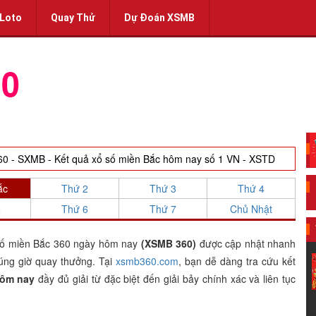
 Loto
Quay Thử
Dự Đoán XSMB
 - SXMB - Kết quả xổ số miền Bắc hôm nay số 1 VN - XSTD
ắc
Thứ 2
Thứ 3
Thứ 4
5
Thứ 6
Thứ 7
Chủ Nhật
số miền Bắc 360 ngày hôm nay
(XSMB 360)
được cập nhật nhanh
úng giờ quay thưởng. Tại
xsmb360.com
, bạn dễ dàng tra cứu kết
ôm nay
đầy đủ giải từ đặc biệt đến giải bảy chính xác và liên tục