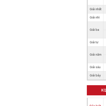
Giải nhất
Giải nhì
Giải ba
Giải tư
Giải năm
Giải sáu
Giải bảy
KQ
Đặc biệt