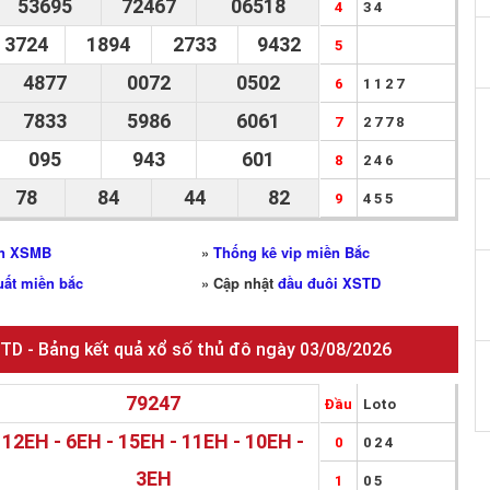
53695
72467
06518
4
3 4
3724
1894
2733
9432
5
4877
0072
0502
6
1 1 2 7
7833
5986
6061
7
2 7 7 8
095
943
601
8
2 4 6
78
84
44
82
9
4 5 5
an XSMB
»
Thống kê vip miền Bắc
uất miền bắc
» Cập nhật
đầu đuôi XSTD
TD - Bảng kết quả xổ số thủ đô ngày 03/08/2026
79247
Đầu
Loto
12EH - 6EH - 15EH - 11EH - 10EH -
0
0 2 4
3EH
1
0 5