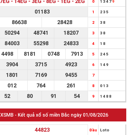
7EG - 14EG - 3EG - 8EG - 1EG - 2EG
0
1 3 4 7
9
01183
1
2 3 5
86638
28428
2
3 8
50294
48741
18207
3
3 8
84003
55298
24833
4
1 8
4498
8181
0748
7913
5
2 4 5
3904
3715
4923
6
1 4 9
1801
7169
9455
7
012
764
261
8
0 1 3
52
80
91
54
9
1 4 8 8
XSMB - Kết quả xổ số miền Bắc ngày 01/08/2026
44823
Đầu
Loto