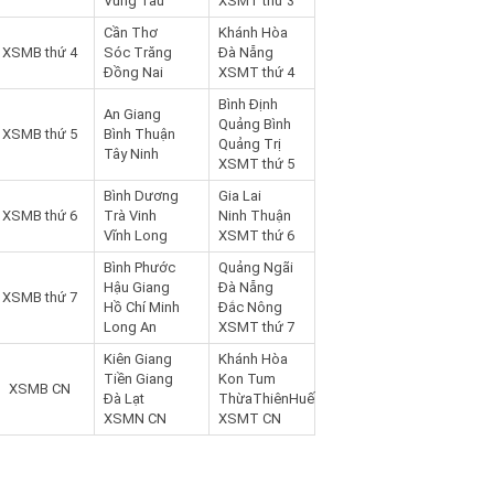
Vũng Tàu
XSMT thứ 3
Cần Thơ
Khánh Hòa
XSMB thứ 4
Sóc Trăng
Đà Nẵng
Đồng Nai
XSMT thứ 4
Bình Định
An Giang
Quảng Bình
XSMB thứ 5
Bình Thuận
Quảng Trị
Tây Ninh
XSMT thứ 5
Bình Dương
Gia Lai
XSMB thứ 6
Trà Vinh
Ninh Thuận
Vĩnh Long
XSMT thứ 6
Bình Phước
Quảng Ngãi
Hậu Giang
Đà Nẵng
XSMB thứ 7
Hồ Chí Minh
Đắc Nông
Long An
XSMT thứ 7
Kiên Giang
Khánh Hòa
Tiền Giang
Kon Tum
XSMB CN
Đà Lạt
ThừaThiênHuế
XSMN CN
XSMT CN