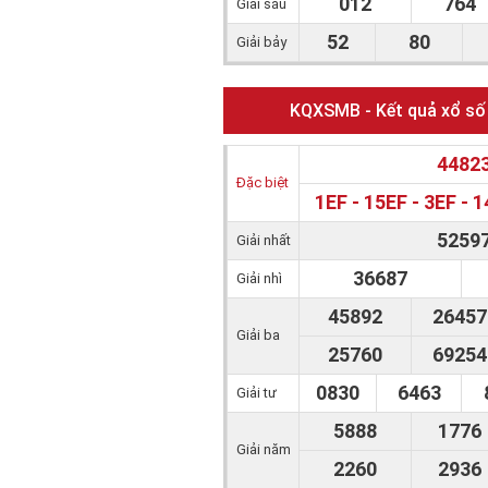
012
764
Giải sáu
52
80
Giải bảy
KQXSMB - Kết quả xổ số
4482
Đặc biệt
1EF - 15EF - 3EF - 1
5259
Giải nhất
36687
Giải nhì
45892
26457
Giải ba
25760
69254
0830
6463
Giải tư
5888
1776
Giải năm
2260
2936