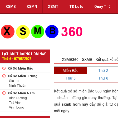
XSMB
XSMN
XSMT
TK Loto
Quay Thử
LỊCH MỞ THƯỞNG HÔM NAY
Thứ 6 - 07/08/2026
XSMB360 - SXMB - Kết quả xổ số
Xổ Số Miền Bắc
Miền Bắc
Thứ 2
Xổ Số Miền Trung
Thứ 5
Thứ 6
Gia Lai
Ninh Thuận
Kết quả xổ số miền Bắc 360 ngày h
Xổ Số Miền Nam
– chuẩn – đúng giờ quay thưởng. Tạ
Bình Dương
Trà Vinh
quả
sxmb hôm nay
đầy đủ giải từ đặ
Vĩnh Long
mỗi ngày.