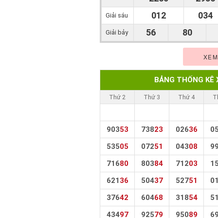
012
034
Giải sáu
56
80
Giải bảy
XEM
BẢNG THỐNG KÊ X
Thứ 2
Thứ 3
Thứ 4
T
903
53
738
23
026
36
0
535
05
072
51
043
08
9
716
80
803
84
712
03
1
621
36
504
37
527
51
0
376
42
604
68
318
54
5
434
97
925
79
950
89
6