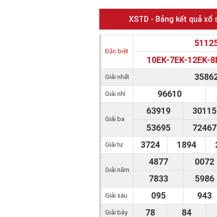
XSTD - Bảng kết quả xổ 
5112
Đặc biệt
10EK-7EK-12EK-8
3586
Giải nhất
96610
Giải nhì
63919
30115
Giải ba
53695
72467
3724
1894
Giải tư
4877
0072
Giải năm
7833
5986
095
943
Giải sáu
78
84
Giải bảy