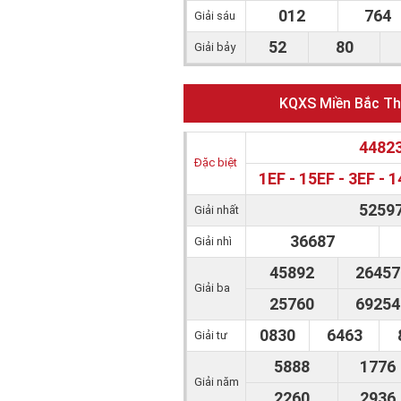
012
764
Giải sáu
52
80
Giải bảy
KQXS Miền Bắc Th
4482
Đặc biệt
1EF - 15EF - 3EF - 1
5259
Giải nhất
36687
Giải nhì
45892
26457
Giải ba
25760
69254
0830
6463
Giải tư
5888
1776
Giải năm
2260
2936