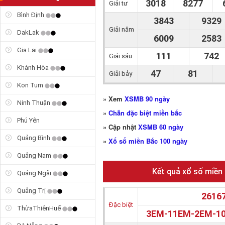
3018
8277
Giải tư
Bình Định
3843
9329
Giải năm
DakLak
6009
2583
Gia Lai
111
742
Giải sáu
Khánh Hòa
47
81
Giải bảy
Kon Tum
» Xem
XSMB 90 ngày
Ninh Thuận
»
Chẵn đặc biệt miền bắc
Phú Yên
» Cập nhật
XSMB 60 ngày
Quảng Bình
»
Xổ số miền Bắc 100 ngày
Quảng Nam
Kết quả xổ số miền
Quảng Ngãi
Quảng Trị
2616
Đặc biệt
ThừaThiênHuế
3EM-11EM-2EM-1