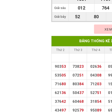
012
764
Giải sáu
52
80
Giải bảy
XEM
BẢNG THỐNG KÊ X
Thứ 2
Thứ 3
Thứ 4
T
903
53
738
23
026
36
0
535
05
072
51
043
08
9
716
80
803
84
712
03
1
621
36
504
37
527
51
0
376
42
604
68
318
54
5
434
97
925
79
950
89
6