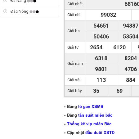
Đà Nẵng
6816
Giải nhất
Đắc Nông
99032
Giải nhì
54651
94887
Giải ba
50406
53504
2654
6120
Giải tư
6318
8204
Giải năm
9801
4706
113
884
Giải sáu
35
69
Giải bảy
» Bảng
lô gan XSMB
» Bảng
tần suất miền bắc
»
Thống kê vip miền Bắc
» Cập nhật
đầu đuôi XSTD