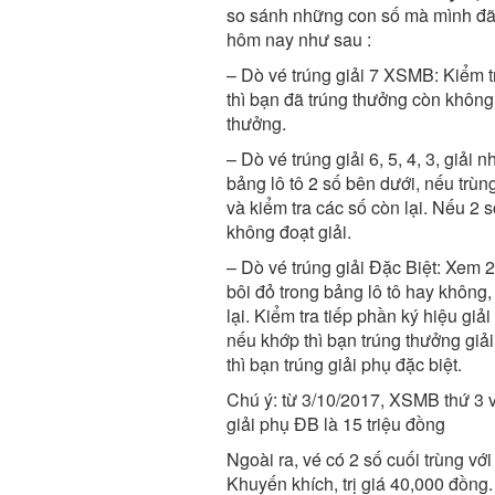
so sánh những con số mà mình đã 
hôm nay như sau :
– Dò vé trúng giải 7 XSMB: Kiểm t
thì bạn đã trúng thưởng còn không
thưởng.
– Dò vé trúng giải 6, 5, 4, 3, giải 
bảng lô tô 2 số bên dưới, nếu trùn
và kiểm tra các số còn lại. Nếu 2 
không đoạt giải.
– Dò vé trúng giải Đặc Biệt: Xem 
bôi đỏ trong bảng lô tô hay không,
lại. Kiểm tra tiếp phần ký hiệu giả
nếu khớp thì bạn trúng thưởng giả
thì bạn trúng giải phụ đặc biệt.
Chú ý: từ 3/10/2017, XSMB thứ 3 và
giải phụ ĐB là 15 triệu đồng
Ngoài ra, vé có 2 số cuối trùng với 
Khuyến khích, trị giá 40,000 đồng.