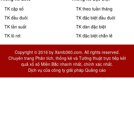
TK cặp số
TK theo tuần tháng
TK đầu đuôi
TK đặc biệt đầu đuôi
TK tần suất
TK dàn đặc biệt
TK lô rơi
TK đặc biệt chẵn lẻ
Copyright © 2016 by Xsmb360.com. All rights reserved.
Chuyên trang Phân tích, thống kê và Tường thuật trực tiếp kết
quả xổ số Miền Bắc nhanh nhất, chính xác nhất.
Dịch vụ của công ty giải pháp Quảng cáo