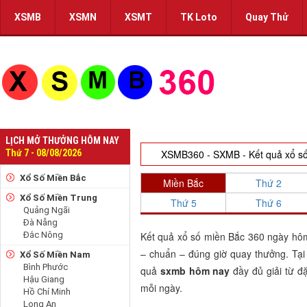
XSMB
XSMN
XSMT
TK Loto
Quay Thử
LỊCH MỞ THƯỞNG HÔM NAY
Thứ 7 - 08/08/2026
XSMB360 - SXMB - Kết quả xổ số
Xổ Số Miền Bắc
Miền Bắc
Thứ 2
Xổ Số Miền Trung
Thứ 5
Thứ 6
Quảng Ngãi
Đà Nẵng
Đắc Nông
Kết quả xổ số miền Bắc 360 ngày h
– chuẩn – đúng giờ quay thưởng. Tạ
Xổ Số Miền Nam
Bình Phước
quả
sxmb hôm nay
đầy đủ giải từ đặ
Hậu Giang
mỗi ngày.
Hồ Chí Minh
Long An