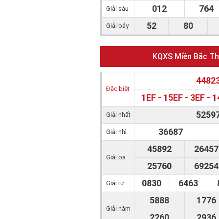
012
764
Giải sáu
52
80
Giải bảy
KQXS Miền Bắc Th
4482
Đặc biệt
1EF - 15EF - 3EF - 1
5259
Giải nhất
36687
Giải nhì
45892
26457
Giải ba
25760
69254
0830
6463
Giải tư
5888
1776
Giải năm
2260
2936