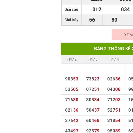
012
034
Giải sáu
56
80
Giải bảy
XEM
BẢNG THỐNG KÊ X
Thứ 2
Thứ 3
Thứ 4
T
903
53
738
23
026
36
0
535
05
072
51
043
08
9
716
80
803
84
712
03
1
621
36
504
37
527
51
0
376
42
604
68
318
54
5
434
97
925
79
950
89
6