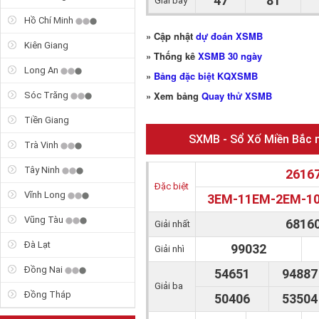
47
81
Giải bảy
Hồ Chí Minh
» Cập nhật
dự đoán XSMB
Kiên Giang
» Thống kê
XSMB 30 ngày
Long An
»
Bảng đặc biệt KQXSMB
» Xem bảng
Quay thử XSMB
Sóc Trăng
Tiền Giang
SXMB - Sổ Xố Miền Bắc 
Trà Vinh
Tây Ninh
2616
Đặc biệt
Vĩnh Long
3EM-11EM-2EM-1
Vũng Tàu
6816
Giải nhất
Đà Lạt
99032
Giải nhì
Đồng Nai
54651
94887
Giải ba
Đồng Tháp
50406
53504