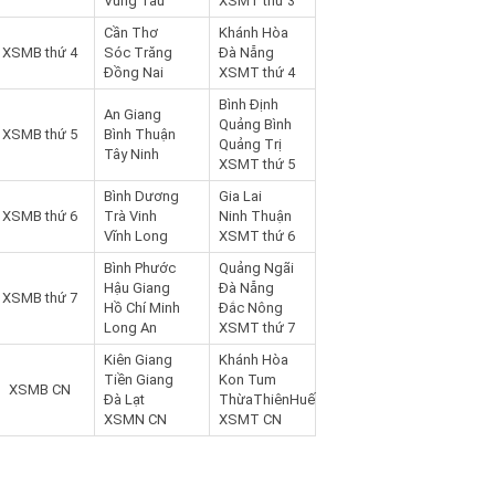
Vũng Tàu
XSMT thứ 3
Cần Thơ
Khánh Hòa
XSMB thứ 4
Sóc Trăng
Đà Nẵng
Đồng Nai
XSMT thứ 4
Bình Định
An Giang
Quảng Bình
XSMB thứ 5
Bình Thuận
Quảng Trị
Tây Ninh
XSMT thứ 5
Bình Dương
Gia Lai
XSMB thứ 6
Trà Vinh
Ninh Thuận
Vĩnh Long
XSMT thứ 6
Bình Phước
Quảng Ngãi
Hậu Giang
Đà Nẵng
XSMB thứ 7
Hồ Chí Minh
Đắc Nông
Long An
XSMT thứ 7
Kiên Giang
Khánh Hòa
Tiền Giang
Kon Tum
XSMB CN
Đà Lạt
ThừaThiênHuế
XSMN CN
XSMT CN