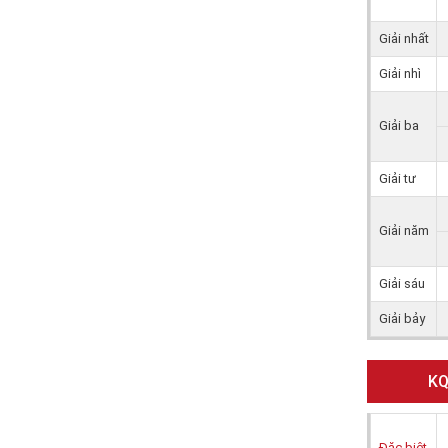
Giải nhất
Giải nhì
Giải ba
Giải tư
Giải năm
Giải sáu
Giải bảy
KQ
Đặc biệt