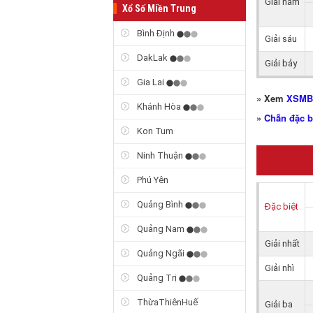
Giải năm
Xổ Số Miền Trung
Bình Định
Giải sáu
DakLak
Giải bảy
Gia Lai
» Xem
XSMB 
Khánh Hòa
»
Chẵn đặc b
Kon Tum
Ninh Thuận
Phú Yên
Quảng Bình
Đặc biệt
Quảng Nam
Giải nhất
Quảng Ngãi
Giải nhì
Quảng Trị
ThừaThiênHuế
Giải ba