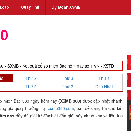
 Loto
Quay Thử
Dự Đoán XSMB
 - SXMB - Kết quả xổ số miền Bắc hôm nay số 1 VN - XSTD
ắc
Thứ 2
Thứ 3
Thứ 4
5
Thứ 6
Thứ 7
Chủ Nhật
số miền Bắc 360 ngày hôm nay
(XSMB 360)
được cập nhật nhanh
úng giờ quay thưởng. Tại
xsmb360.com
, bạn dễ dàng tra cứu kết
ôm nay
đầy đủ giải từ đặc biệt đến giải bảy chính xác và liên tục