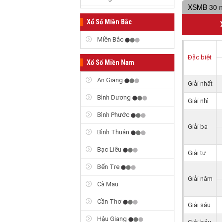
XSMB 30 
Xổ Số Miền Bắc
Miền Bắc
Đặc biệt
Xổ Số Miền Nam
An Giang
Giải nhất
Bình Dương
Giải nhì
Bình Phước
Giải ba
Bình Thuận
Bạc Liêu
Giải tư
Bến Tre
Giải năm
Cà Mau
Cần Thơ
Giải sáu
Hậu Giang