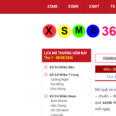
XSMB
XSMN
XSMT
TK
LỊCH MỞ THƯỞNG HÔM NAY
Thứ 7 - 08/08/2026
XSMB360
Xổ Số Miền Bắc
Miền B
Xổ Số Miền Trung
Thứ 
Quảng Ngãi
Đà Nẵng
Đắc Nông
Kết quả xổ 
– chuẩn – đ
Xổ Số Miền Nam
Bình Phước
quả
sxmb h
Hậu Giang
mỗi ngày.
Hồ Chí Minh
Long An