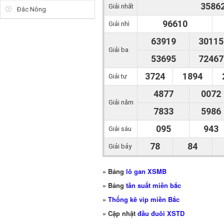
3586
Giải nhất
Đắc Nông
96610
Giải nhì
63919
30115
Giải ba
53695
72467
3724
1894
Giải tư
4877
0072
Giải năm
7833
5986
095
943
Giải sáu
78
84
Giải bảy
» Bảng
lô gan XSMB
» Bảng
tần suất miền bắc
»
Thống kê vip miền Bắc
» Cập nhật
đầu đuôi XSTD