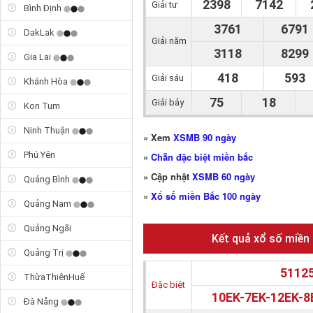
2398
7142
Giải tư
Bình Định
3761
6791
DakLak
Giải năm
3118
8299
Gia Lai
418
593
Giải sáu
Khánh Hòa
75
18
Giải bảy
Kon Tum
Ninh Thuận
» Xem
XSMB 90 ngày
Phú Yên
»
Chẵn đặc biệt miền bắc
» Cập nhật
XSMB 60 ngày
Quảng Bình
»
Xổ số miền Bắc 100 ngày
Quảng Nam
Quảng Ngãi
Kết quả xổ số miền
Quảng Trị
5112
ThừaThiênHuế
Đặc biệt
10EK-7EK-12EK-8
Đà Nẵng