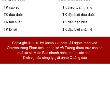
TK cặp số
TK theo tuần tháng
TK đầu đuôi
TK đặc biệt đầu đuôi
TK tần suất
TK dàn đặc biệt
TK lô rơi
TK đặc biệt chẵn lẻ
Copyright © 2016 by Xsmb360.com. All rights reserved.
Chuyên trang Phân tích, thống kê và Tường thuật trực tiếp kết
quả xổ số Miền Bắc nhanh nhất, chính xác nhất.
Dịch vụ của công ty giải pháp Quảng cáo