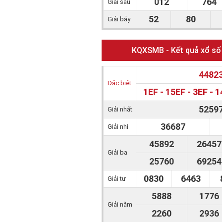
012
764
Giải sáu
52
80
Giải bảy
KQXSMB - Kết quả xổ số
4482
Đặc biệt
1EF - 15EF - 3EF - 1
5259
Giải nhất
36687
Giải nhì
45892
26457
Giải ba
25760
69254
0830
6463
Giải tư
5888
1776
Giải năm
2260
2936