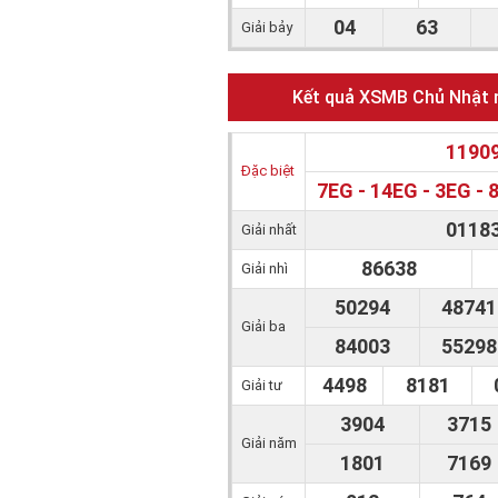
04
63
Giải bảy
Kết quả XSMB Chủ Nhật 
1190
Đặc biệt
7EG - 14EG - 3EG - 
0118
Giải nhất
86638
Giải nhì
50294
48741
Giải ba
84003
55298
4498
8181
Giải tư
3904
3715
Giải năm
1801
7169