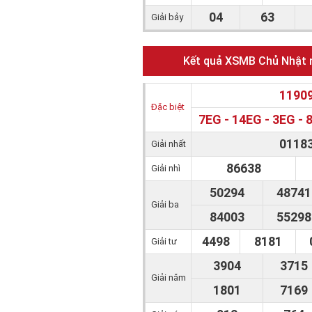
04
63
Giải bảy
Kết quả XSMB Chủ Nhật 
1190
Đặc biệt
7EG - 14EG - 3EG - 
0118
Giải nhất
86638
Giải nhì
50294
48741
Giải ba
84003
55298
4498
8181
Giải tư
3904
3715
Giải năm
1801
7169