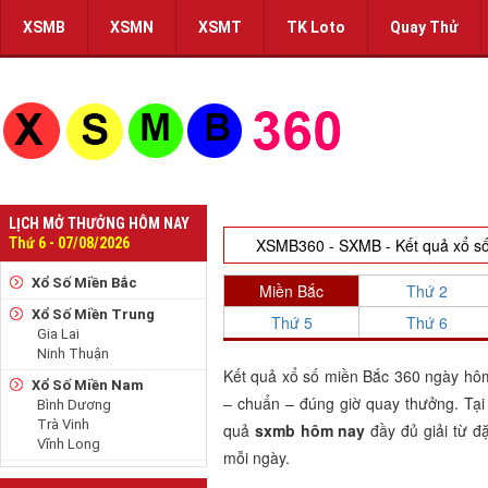
XSMB
XSMN
XSMT
TK Loto
Quay Thử
LỊCH MỞ THƯỞNG HÔM NAY
Thứ 6 - 07/08/2026
XSMB360 - SXMB - Kết quả xổ số
Xổ Số Miền Bắc
Miền Bắc
Thứ 2
Xổ Số Miền Trung
Thứ 5
Thứ 6
Gia Lai
Ninh Thuận
Kết quả xổ số miền Bắc 360 ngày h
Xổ Số Miền Nam
– chuẩn – đúng giờ quay thưởng. Tạ
Bình Dương
Trà Vinh
quả
sxmb hôm nay
đầy đủ giải từ đặ
Vĩnh Long
mỗi ngày.