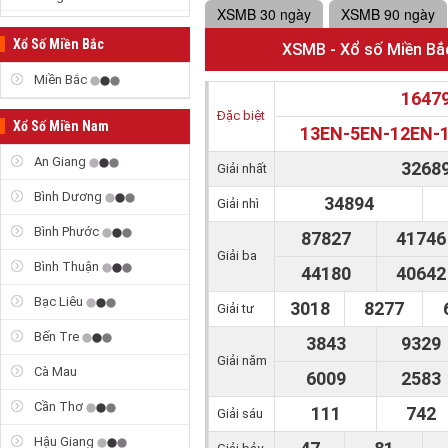
XSMB 30 ngày
XSMB 90 ngày
Xổ Số Miền Bắc
XSMB - Xổ số Miền Bắ
Miền Bắc
1647
Đặc biệt
Xổ Số Miền Nam
13EN-5EN-12EN-
An Giang
3268
Giải nhất
Bình Dương
34894
Giải nhì
Bình Phước
87827
41746
Giải ba
Bình Thuận
44180
40642
Bạc Liêu
3018
8277
Giải tư
Bến Tre
3843
9329
Giải năm
Cà Mau
6009
2583
Cần Thơ
111
742
Giải sáu
Hậu Giang