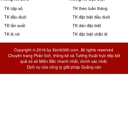
TK cặp số
TK theo tuần tháng
TK đầu đuôi
TK đặc biệt đầu đuôi
TK tần suất
TK dàn đặc biệt
TK lô rơi
TK đặc biệt chẵn lẻ
Copyright © 2016 by Xsmb360.com. All rights reserved.
Chuyên trang Phân tích, thống kê và Tường thuật trực tiếp kết
quả xổ số Miền Bắc nhanh nhất, chính xác nhất.
Dịch vụ của công ty giải pháp Quảng cáo