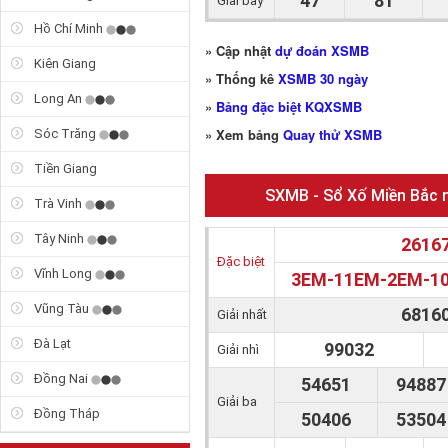
47
81
Giải bảy
Hồ Chí Minh
» Cập nhật
dự đoán XSMB
Kiên Giang
» Thống kê
XSMB 30 ngày
Long An
»
Bảng đặc biệt KQXSMB
» Xem bảng
Quay thử XSMB
Sóc Trăng
Tiền Giang
SXMB - Sổ Xố Miền Bắc 
Trà Vinh
Tây Ninh
2616
Đặc biệt
Vĩnh Long
3EM-11EM-2EM-1
Vũng Tàu
6816
Giải nhất
Đà Lạt
99032
Giải nhì
Đồng Nai
54651
94887
Giải ba
Đồng Tháp
50406
53504