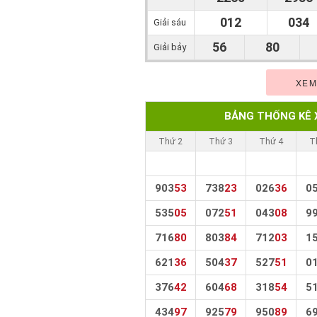
012
034
Giải sáu
56
80
Giải bảy
XEM
BẢNG THỐNG KÊ X
Thứ 2
Thứ 3
Thứ 4
T
903
53
738
23
026
36
0
535
05
072
51
043
08
9
716
80
803
84
712
03
1
621
36
504
37
527
51
0
376
42
604
68
318
54
5
434
97
925
79
950
89
6