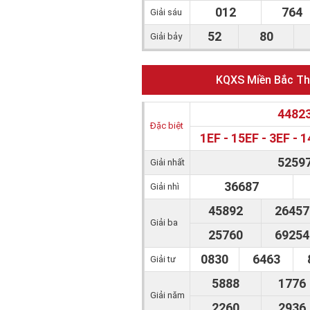
012
764
Giải sáu
52
80
Giải bảy
KQXS Miền Bắc Th
4482
Đặc biệt
1EF - 15EF - 3EF - 1
5259
Giải nhất
36687
Giải nhì
45892
26457
Giải ba
25760
69254
0830
6463
Giải tư
5888
1776
Giải năm
2260
2936