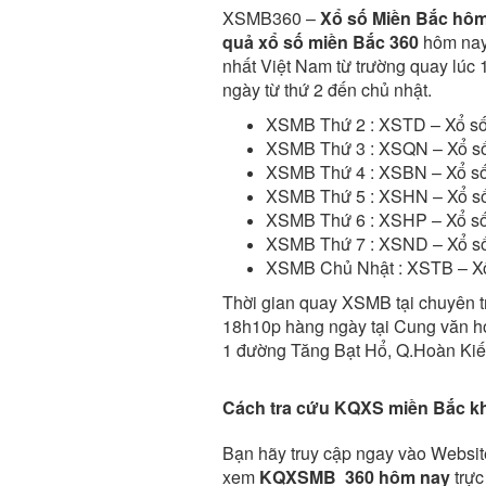
XSMB360 –
Xổ số Miền Bắc hô
quả xổ số miền Bắc 360
hôm nay 
nhất Việt Nam từ trường quay lúc 
ngày từ thứ 2 đến chủ nhật.
XSMB Thứ 2 : XSTD – Xổ s
XSMB Thứ 3 : XSQN – Xổ s
XSMB Thứ 4 : XSBN – Xổ số
XSMB Thứ 5 : XSHN – Xổ s
XSMB Thứ 6 : XSHP – Xổ s
XSMB Thứ 7 : XSND – Xổ s
XSMB Chủ Nhật : XSTB – Xổ
Thời gian quay XSMB tại chuyên 
18h10p hàng ngày tại Cung văn h
1 đường Tăng Bạt Hổ, Q.Hoàn Kiế
Cách tra cứu KQXS miền Bắc k
Bạn hãy truy cập ngay vào Websit
xem
KQXSMB 360 hôm nay
trực