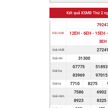
Kết quả XSMB Thứ 2 ng
7924
12EH - 6EH - 15EH -
Đặc biệt
3EH
2724
Giải nhất
31300
Giải nhì
07775
51893
Giải ba
83969
97015
7710
8275
Giải tư
7586
6902
Giải năm
8923
8325