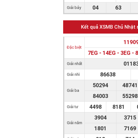
04
63
Giải bảy
Kết quả XSMB Chủ Nhật 
1190
Đặc biệt
7EG - 14EG - 3EG - 
0118
Giải nhất
86638
Giải nhì
50294
48741
Giải ba
84003
55298
4498
8181
Giải tư
3904
3715
Giải năm
1801
7169