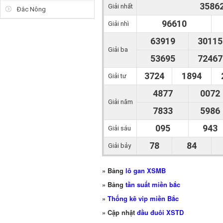
3586
Giải nhất
Đắc Nông
96610
Giải nhì
63919
30115
Giải ba
53695
72467
3724
1894
Giải tư
4877
0072
Giải năm
7833
5986
095
943
Giải sáu
78
84
Giải bảy
» Bảng
lô gan XSMB
» Bảng
tần suất miền bắc
»
Thống kê vip miền Bắc
» Cập nhật
đầu đuôi XSTD