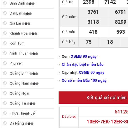
2398
7142
Giải tư
Bình Định
3761
6791
DakLak
Giải năm
3118
8299
Gia Lai
418
593
Giải sáu
Khánh Hòa
75
18
Giải bảy
Kon Tum
Ninh Thuận
» Xem
XSMB 90 ngày
Phú Yên
»
Chẵn đặc biệt miền bắc
» Cập nhật
XSMB 60 ngày
Quảng Bình
»
Xổ số miền Bắc 100 ngày
Quảng Nam
Quảng Ngãi
Kết quả xổ số miền
Quảng Trị
5112
ThừaThiênHuế
Đặc biệt
10EK-7EK-12EK-8
Đà Nẵng