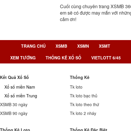
Cuối cùng chuyên trang XSMB 360
em sẽ có được may mắn với những
cảm ơn!
TRANG CHỦ
XSMB
XSMN
XSMT
XEM TƯỚNG
THỐNG KÊ XỔ SỐ
VIETLOTT 6/45
Kết Quả Xổ Số
Thống Kê
Xổ số miền Nam
Tk loto
Xổ số miền Trung
Tk loto bạc thủ
XSMB 30 ngày
Tk loto theo thứ
XSMB 90 ngày
Tk loto 2 nháy
Thống Kê Loto
Thống Kê Đặc Biệt