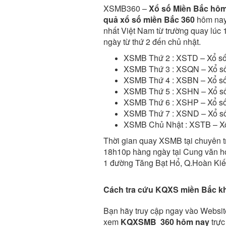
XSMB360 –
Xổ số Miền Bắc hô
quả xổ số miền Bắc 360
hôm nay 
nhất Việt Nam từ trường quay lúc 
ngày từ thứ 2 đến chủ nhật.
XSMB Thứ 2 : XSTD – Xổ s
XSMB Thứ 3 : XSQN – Xổ s
XSMB Thứ 4 : XSBN – Xổ số
XSMB Thứ 5 : XSHN – Xổ s
XSMB Thứ 6 : XSHP – Xổ s
XSMB Thứ 7 : XSND – Xổ s
XSMB Chủ Nhật : XSTB – Xổ
Thời gian quay XSMB tại chuyên 
18h10p hàng ngày tại Cung văn h
1 đường Tăng Bạt Hổ, Q.Hoàn Kiế
Cách tra cứu KQXS miền Bắc k
Bạn hãy truy cập ngay vào Websit
xem
KQXSMB 360 hôm nay
trực