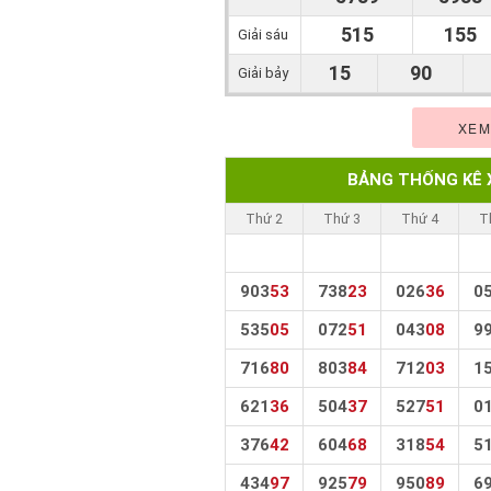
515
155
Giải sáu
15
90
Giải bảy
XEM
BẢNG THỐNG KÊ X
Thứ 2
Thứ 3
Thứ 4
T
903
53
738
23
026
36
0
535
05
072
51
043
08
9
716
80
803
84
712
03
1
621
36
504
37
527
51
0
376
42
604
68
318
54
5
434
97
925
79
950
89
6